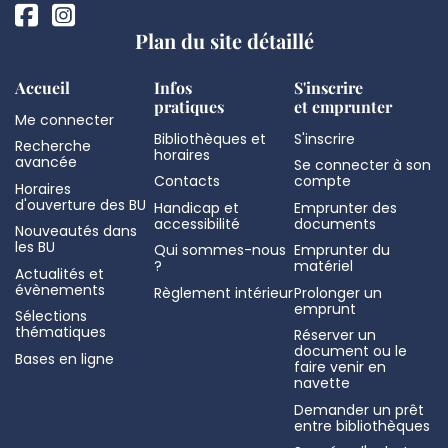
Plan du site détaillé
Accueil
Infos
S'inscrire
pratiques
et emprunter
Me connecter
Bibliothèques et
S'inscrire
Recherche
horaires
avancée
Se connecter à son
Contacts
compte
Horaires
d'ouverture des BU
Handicap et
Emprunter des
accessibilité
documents
Nouveautés dans
les BU
Qui sommes-nous
Emprunter du
?
matériel
Actualités et
évènements
Règlement intérieur
Prolonger un
emprunt
Sélections
thématiques
Réserver un
document ou le
Bases en ligne
faire venir en
navette
Demander un prêt
entre bibliothèques