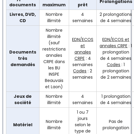
Prolongations
documents
maximum
prêt
Livres, DVD,
Nombre
4
2 prolongations
CD
illimité
semaines
de 4 semaines
Nombre
illimité
EDN/ECOS
EDN/ECOS et
(sauf
et
annales CRPE
: 1
restrictions
Documents
annales
prolongation
annales
très
CRPE
: 4
de 4 semaines
CRPE dans
demandés
semaines
Codes
: 1
les BU
Codes
: 2
prolongation
INSPE
semaines
de 2 semaines
Beauvais
et Laon)
Jeux de
Nombre
4
1 prolongation
société
illimité
semaines
de 4 semaines
1 ou 7
jours
Nombre
Pas de
Matériel
selon le
illimité
prolongation
type de