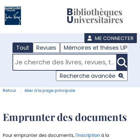
???
menu
ME CONNECTER
Tout
Revues
Mémoires et thèses UPJV
RECHERCHER DANS "TOUT"
Recherche avancée
Retour
Aller à la page principale
Emprunter des documents
Pour emprunter des documents,
l'inscription
à la