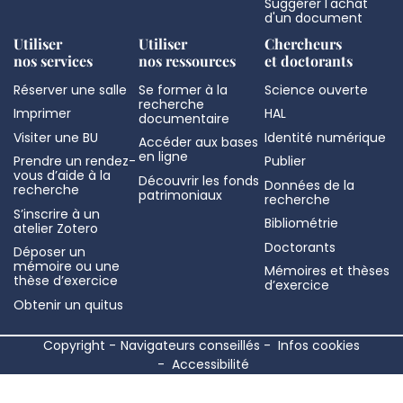
Suggérer l'achat
d'un document
Utiliser
Utiliser
Chercheurs
nos services
nos ressources
et doctorants
Réserver une salle
Se former à la
Science ouverte
recherche
Imprimer
HAL
documentaire
Visiter une BU
Identité numérique
Accéder aux bases
en ligne
Prendre un rendez-
Publier
vous d’aide à la
Découvrir les fonds
Données de la
recherche
patrimoniaux
recherche
S’inscrire à un
Bibliométrie
atelier Zotero
Doctorants
Déposer un
mémoire ou une
Mémoires et thèses
thèse d’exercice
d’exercice
Obtenir un quitus
Copyright
Navigateurs conseillés
Infos cookies
Accessibilité