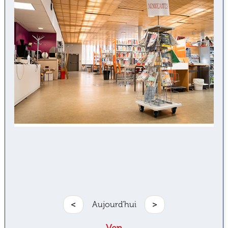
<
Aujourd'hui
>
Ven