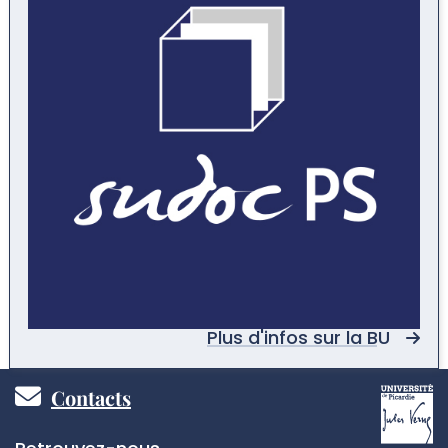
Plus d'infos sur la BU
Pied
Contacts
de
Réseaux