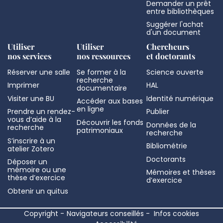
Demander un prêt
entre bibliothèques
Suggérer l'achat
d'un document
Utiliser
Utiliser
Chercheurs
nos services
nos ressources
et doctorants
Réserver une salle
Se former à la
Science ouverte
recherche
Imprimer
HAL
documentaire
Visiter une BU
Identité numérique
Accéder aux bases
en ligne
Prendre un rendez-
Publier
vous d’aide à la
Découvrir les fonds
Données de la
recherche
patrimoniaux
recherche
S’inscrire à un
Bibliométrie
atelier Zotero
Doctorants
Déposer un
mémoire ou une
Mémoires et thèses
thèse d’exercice
d’exercice
Obtenir un quitus
Copyright
Navigateurs conseillés
Infos cookies