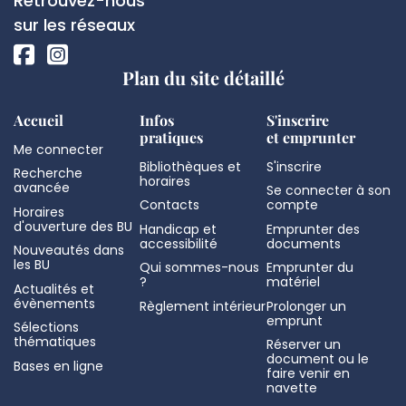
Retrouvez-nous
page
sociaux
sur les réseaux
Plan du site détaillé
Accueil
Infos
S'inscrire
pratiques
et emprunter
Me connecter
Bibliothèques et
S'inscrire
Recherche
horaires
avancée
Se connecter à son
Contacts
compte
Horaires
d'ouverture des BU
Handicap et
Emprunter des
accessibilité
documents
Nouveautés dans
les BU
Qui sommes-nous
Emprunter du
?
matériel
Actualités et
évènements
Règlement intérieur
Prolonger un
emprunt
Sélections
thématiques
Réserver un
document ou le
Bases en ligne
faire venir en
navette