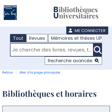
???
menu
ME CONNECTER
Tout
Revues
Mémoires et thèses UPJV
RECHERCHER DANS "TOUT"
Recherche avancée
Retour
Aller à la page principale
Bibliothèques et horaires