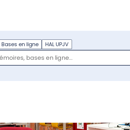
??
enu.button???
Bases en ligne
HAL UPJV