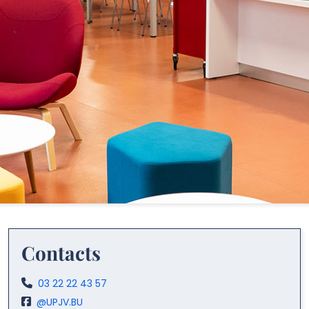
Contacts
Téléphone:
03 22 22 43 57
Facebook:
@UPJV.BU