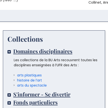
Musée Guimet,
Collinet, An
Gyeongju, Musée
national, du 20 mai au 31
août 2026]
Collections
Domaines disciplinaires
Les collections de la BU Arts recouvrent toutes les
disciplines enseignées à l’UFR des Arts :
arts plastiques
histoire de l’art
arts du spectacle
S'informer - Se divertir
Fonds particuliers