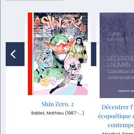
: arts
sme,
ent
84-....)
Previous
Shin Zero. 2
Décentrer l
Bablet, Mathieu (1987-....)
écopoétique 
contempo
Merabet, Emma 