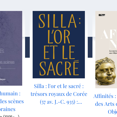
Silla : l'or et le sacré :
'humain :
trésors royaux de Corée
Affinités 
des scènes
(57 av. J.-C. 935) :
des Arts 
raines
[exposition, Paris,
Obje
(1995-....)