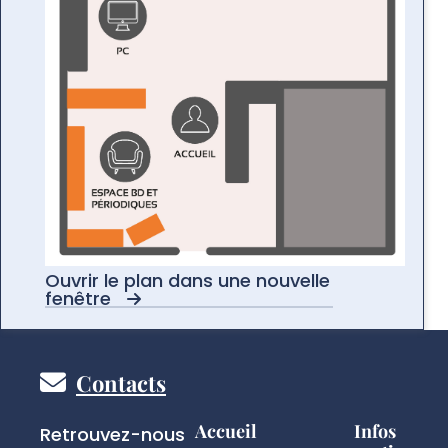
Ouvrir le plan dans une nouvelle
fenêtre
Pied
Contacts
de
Réseaux
Accueil
Infos
Retrouvez-nous