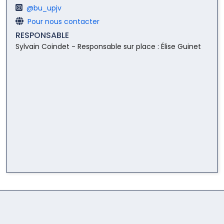
Instagram:
@bu_upjv
Site
Pour nous contacter
web:
RESPONSABLE
Sylvain Coindet - Responsable sur place : Élise Guinet