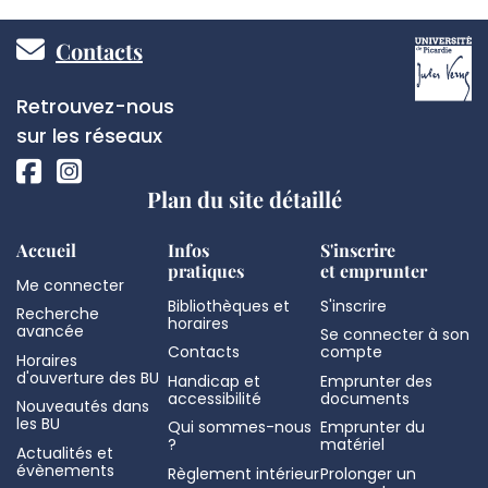
Pied
Contacts
de
Réseaux
Retrouvez-nous
page
sociaux
sur les réseaux
Plan du site détaillé
Accueil
Infos
S'inscrire
pratiques
et emprunter
Me connecter
Bibliothèques et
S'inscrire
Recherche
horaires
avancée
Se connecter à son
Contacts
compte
Horaires
d'ouverture des BU
Handicap et
Emprunter des
accessibilité
documents
Nouveautés dans
les BU
Qui sommes-nous
Emprunter du
?
matériel
Actualités et
évènements
Règlement intérieur
Prolonger un