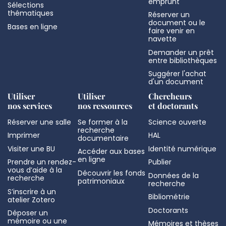
emprunt
Sélections
thématiques
Réserver un
document ou le
Bases en ligne
faire venir en
navette
Demander un prêt
entre bibliothèques
Suggérer l'achat
d'un document
Utiliser
Utiliser
Chercheurs
nos services
nos ressources
et doctorants
Réserver une salle
Se former à la
Science ouverte
recherche
Imprimer
HAL
documentaire
Visiter une BU
Identité numérique
Accéder aux bases
en ligne
Prendre un rendez-
Publier
vous d’aide à la
Découvrir les fonds
Données de la
recherche
patrimoniaux
recherche
S’inscrire à un
Bibliométrie
atelier Zotero
Doctorants
Déposer un
mémoire ou une
Mémoires et thèses