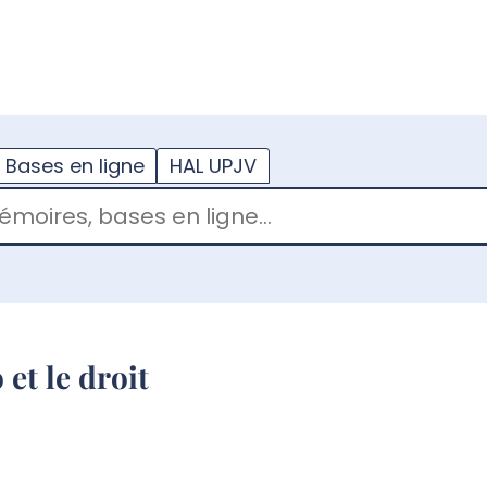
??
enu.button???
Bases en ligne
HAL UPJV
et le droit