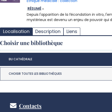
Éthique médicale : collection
RÉSUMÉ
Depuis l'apparition de la fécondation in vitro, l'
mystérieux est devenu un enjeu de pouvoir qui d
Localisation
Description
Liens
Choisir une bibliothèque
BU CATHÉDRALE
CHOISIR TOUTES LES BIBLIOTHÈQUES
Pied
Contacts