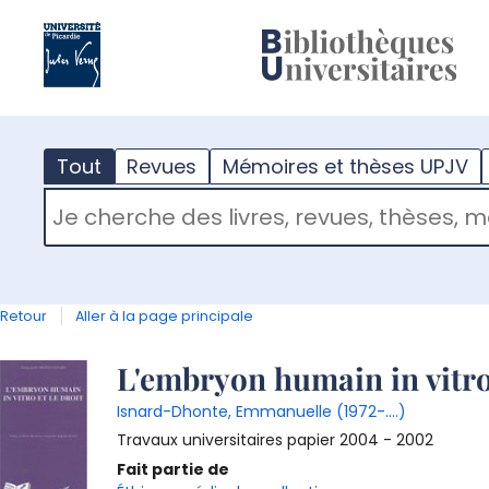
?
m
Tout
Revues
Mémoires et thèses UPJV
RECHERCHER DANS "TOUT"
Retour
Aller à la page principale
Détail
L'embryon humain in vitro 
Isnard-Dhonte, Emmanuelle (1972-....)
document
Travaux universitaires papier
2004 - 2002
Fait partie de