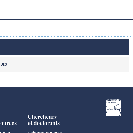
QUES
Chercheurs
sources
et doctorants
 à la
Science ouverte