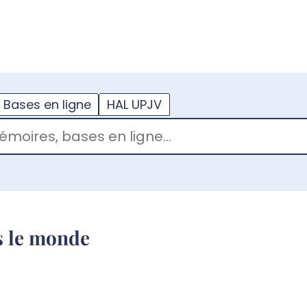
??
enu.button???
Bases en ligne
HAL UPJV
s le monde