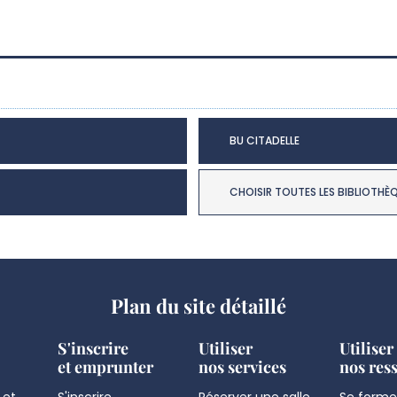
BU CITADELLE
CHOISIR TOUTES LES BIBLIOTHÈ
Plan du site détaillé
S'inscrire
Utiliser
Utiliser
et emprunter
nos services
nos res
 et
S'inscrire
Réserver une salle
Se former