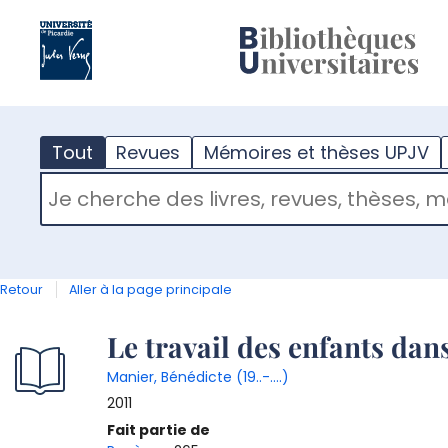
?
m
Tout
Revues
Mémoires et thèses UPJV
RECHERCHER DANS "TOUT"
Retour
Aller à la page principale
Détail
Le travail des enfants dan
Manier, Bénédicte (19..-....)
document
2011
Fait partie de