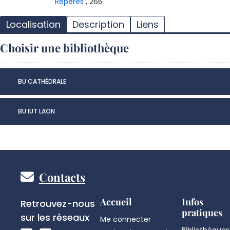
Repères
, 265
Localisation
Description
Liens
Choisir une bibliothèque
BU CATHÉDRALE
BU IUT LAON
Pied
Contacts
de
Réseaux
Accueil
Infos
Retrouvez-nous
pratiques
sociaux
sur les réseaux
Me connecter
Bibliothèques