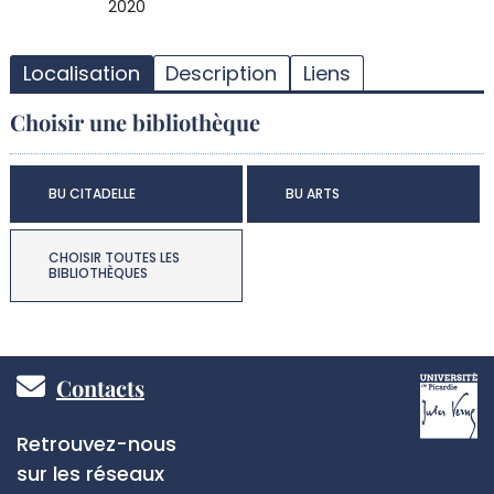
2020
T
l
Localisation
Description
Liens
d
d
Choisir une bibliothèque
d
r
BU CITADELLE
BU ARTS
CHOISIR TOUTES LES
BIBLIOTHÈQUES
Pied
Contacts
de
Réseaux
Retrouvez-nous
page
sociaux
sur les réseaux