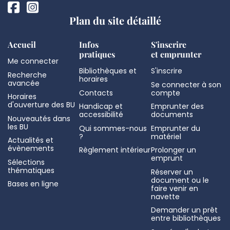
Plan du site détaillé
Accueil
Infos
S'inscrire
pratiques
et emprunter
Me connecter
Bibliothèques et
S'inscrire
Recherche
horaires
avancée
Se connecter à son
Contacts
compte
Horaires
d'ouverture des BU
Handicap et
Emprunter des
accessibilité
documents
Nouveautés dans
les BU
Qui sommes-nous
Emprunter du
?
matériel
Actualités et
évènements
Règlement intérieur
Prolonger un
emprunt
Sélections
thématiques
Réserver un
document ou le
Bases en ligne
faire venir en
navette
Demander un prêt
entre bibliothèques