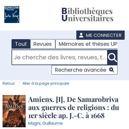
???
menu
ME CONNECTER
Tout
Revues
Mémoires et thèses UPJV
RECHERCHER DANS "TOUT"
Recherche avancée
Retour
Aller à la page principale
Détail
Amiens. [I], De Samarobriva
aux guerres de religions : du
document
1er siècle ap. J.-C. à 1668
Magni, Guillaume