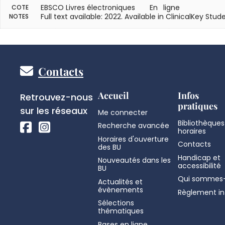
EBSCO Livres électroniques
En ligne
COTE
Full text available: 2022. Available in ClinicalKey Stu
NOTES
Pied
Contacts
de
Réseaux
Accueil
Infos
Retrouvez-nous
pratiques
sociaux
sur les réseaux
Me connecter
page
Bibliothèques
Recherche avancée
horaires
Horaires d'ouverture
Contacts
des BU
Handicap et
Nouveautés dans les
accessibilité
BU
Qui sommes-
Actualités et
évènements
Règlement in
Sélections
thématiques
Bases en ligne