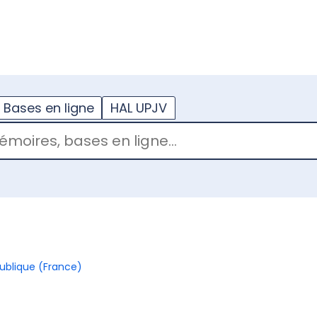
??
enu.button???
Bases en ligne
HAL UPJV
publique (France)