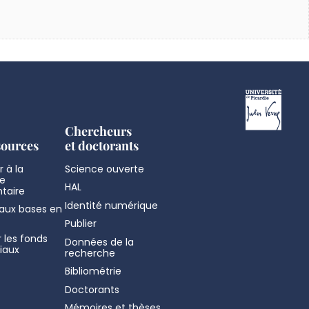
Chercheurs
sources
et doctorants
 à la
Science ouverte
e
HAL
taire
Identité numérique
aux bases en
Publier
 les fonds
Données de la
iaux
recherche
Bibliométrie
Doctorants
Mémoires et thèses