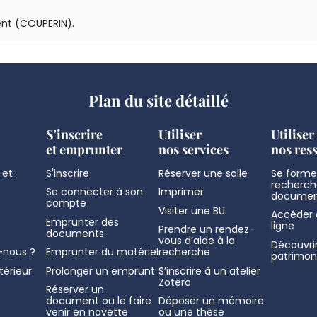
dent (COUPERIN).
Plan du site détaillé
S'inscrire
Utiliser
Utiliser
et emprunter
nos services
nos res
 et
S'inscrire
Réserver une salle
Se former
recherch
Se connecter à son
Imprimer
documen
compte
Visiter une BU
Accéder 
Emprunter des
ligne
Prendre un rendez-
documents
vous d’aide à la
Découvrir
nous ?
Emprunter du matériel
recherche
patrimon
térieur
Prolonger un emprunt
S’inscrire à un atelier
Zotero
Réserver un
document ou le faire
Déposer un mémoire
venir en navette
ou une thèse