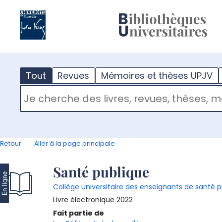
?
m
Tout
Revues
Mémoires et thèses UPJV
RECHERCHER DANS "TOUT"
Retour
Aller à la page principale
Détail
Santé publique
Collège universitaire des enseignants de santé 
document
Livre électronique
2022
Fait partie de