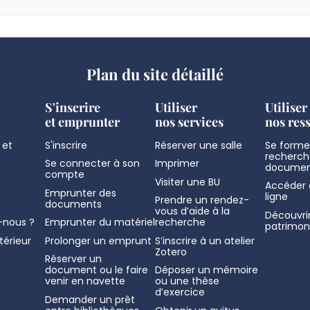
Plan du site détaillé
S'inscrire
Utiliser
Utiliser
et emprunter
nos services
nos res
 et
S'inscrire
Réserver une salle
Se former
recherch
Se connecter à son
Imprimer
documen
compte
Visiter une BU
Accéder 
Emprunter des
ligne
Prendre un rendez-
documents
vous d’aide à la
Découvrir
nous ?
Emprunter du matériel
recherche
patrimon
térieur
Prolonger un emprunt
S’inscrire à un atelier
Zotero
Réserver un
document ou le faire
Déposer un mémoire
venir en navette
ou une thèse
d’exercice
Demander un prêt