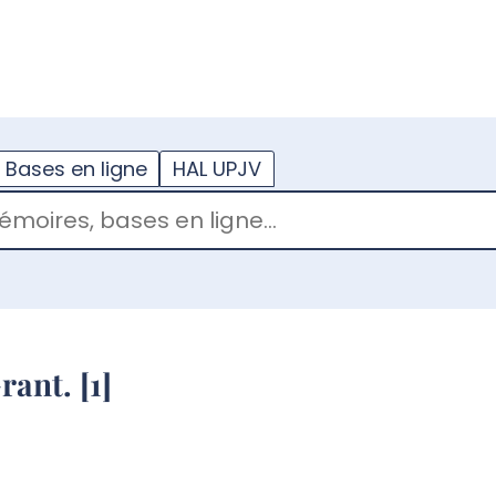
??
enu.button???
Bases en ligne
HAL UPJV
ant. [1]