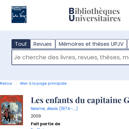
?
m
Tout
Revues
Mémoires et thèses UPJV
RECHERCHER DANS "TOUT"
Retour
Aller à la page principale
Détail
Les enfants du capitaine Gr
Nesme, Alexis (1974-....)
document
2009
Fait partie de