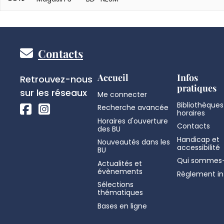
Pied
Contacts
de
Réseaux
Accueil
Infos
Retrouvez-nous
pratiques
sociaux
sur les réseaux
Me connecter
page
Bibliothèques
Recherche avancée
horaires
Horaires d'ouverture
Contacts
des BU
Handicap et
Nouveautés dans les
accessibilité
BU
Qui sommes-
Actualités et
évènements
Règlement in
Sélections
thématiques
Bases en ligne