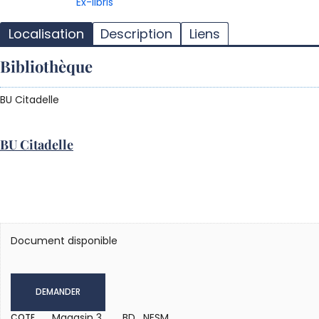
Ex-libris
Localisation
Description
Liens
Bibliothèque
BU Citadelle
BU Citadelle
Document disponible
DEMANDER
Magasin 3
BD NESM
COTE