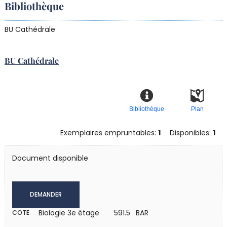
Bibliothèque
d
r
BU Cathédrale
BU Cathédrale
Bibliothèque
Plan
Exemplaires empruntables:
1
Disponibles:
1
Document disponible
DEMANDER
Biologie 3e étage
591.5 BAR
COTE