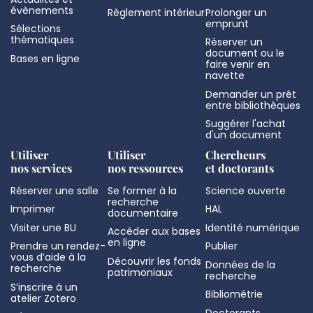
évènements
Règlement intérieur
Prolonger un
emprunt
Sélections
thématiques
Réserver un
document ou le
Bases en ligne
faire venir en
navette
Demander un prêt
entre bibliothèques
Suggérer l'achat
d'un document
Utiliser
Utiliser
Chercheurs
nos services
nos ressources
et doctorants
Réserver une salle
Se former à la
Science ouverte
recherche
Imprimer
HAL
documentaire
Visiter une BU
Identité numérique
Accéder aux bases
en ligne
Prendre un rendez-
Publier
vous d’aide à la
Découvrir les fonds
Données de la
recherche
patrimoniaux
recherche
S’inscrire à un
Bibliométrie
atelier Zotero
Doctorants