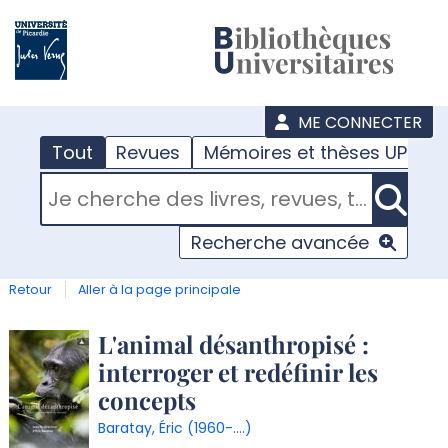
???
menu
ME CONNECTER
Tout
Revues
Mémoires et thèses UPJV
RECHERCHER DANS "TOUT"
Recherche avancée
Retour
Aller à la page principale
Détail
L'animal désanthropisé :
interroger et redéfinir les
document
concepts
Baratay, Éric (1960-....)