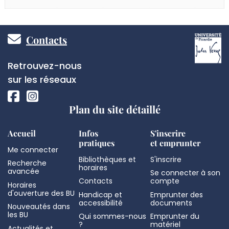
Pied
Contacts
de
Réseaux
Retrouvez-nous
page
sociaux
sur les réseaux
Plan du site détaillé
Accueil
Infos
S'inscrire
pratiques
et emprunter
Me connecter
Bibliothèques et
S'inscrire
Recherche
horaires
avancée
Se connecter à son
Contacts
compte
Horaires
d'ouverture des BU
Handicap et
Emprunter des
accessibilité
documents
Nouveautés dans
les BU
Qui sommes-nous
Emprunter du
?
matériel
Actualités et