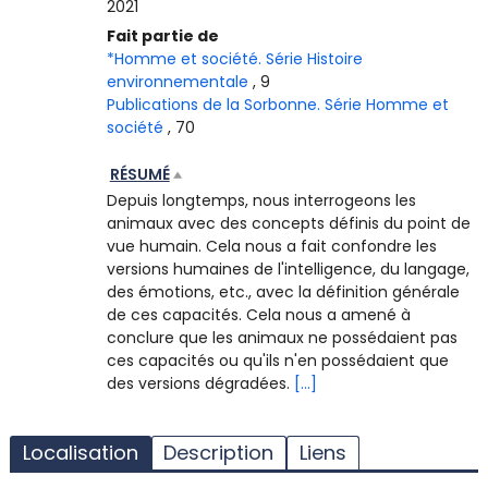
2021
Fait partie de
*Homme et société. Série Histoire
environnementale
, 9
Publications de la Sorbonne. Série Homme et
société
, 70
RÉSUMÉ
Depuis longtemps, nous interrogeons les
animaux avec des concepts définis du point de
vue humain. Cela nous a fait confondre les
versions humaines de l'intelligence, du langage,
des émotions, etc., avec la définition générale
de ces capacités. Cela nous a amené à
conclure que les animaux ne possédaient pas
ces capacités ou qu'ils n'en possédaient que
des versions dégradées.
[...]
T
l
Localisation
Description
Liens
d
d