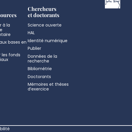
Chercheurs
sources
et doctorants
 à la
Science ouverte
e
HAL
taire
Identité numérique
aux bases en
Publier
 les fonds
Données de la
iaux
recherche
Bibliométrie
Doctorants
Mémoires et thèses
d’exercice
ilité