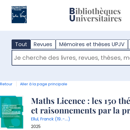
?
m
Tout
Revues
Mémoires et thèses UPJV
RECHERCHER DANS "TOUT"
Retour
Aller à la page principale
Détail
Maths Licence : les 150 t
et raisonnements par la p
document
Ellul, Franck (19..-....)
2025