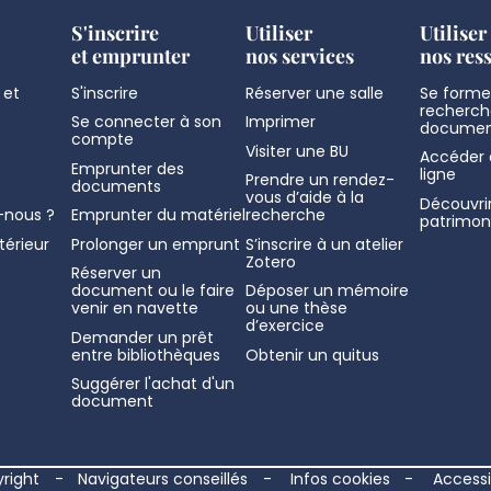
S'inscrire
Utiliser
Utiliser
et emprunter
nos services
nos res
 et
S'inscrire
Réserver une salle
Se former
recherch
Se connecter à son
Imprimer
documen
compte
Visiter une BU
Accéder 
Emprunter des
ligne
Prendre un rendez-
documents
vous d’aide à la
Découvrir
nous ?
Emprunter du matériel
recherche
patrimon
térieur
Prolonger un emprunt
S’inscrire à un atelier
Zotero
Réserver un
document ou le faire
Déposer un mémoire
venir en navette
ou une thèse
d’exercice
Demander un prêt
entre bibliothèques
Obtenir un quitus
Suggérer l'achat d'un
document
right
Navigateurs conseillés
Infos cookies
Accessib