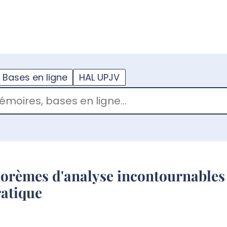
??
enu.button???
Bases en ligne
HAL UPJV
héorèmes d'analyse incontournables 
ratique