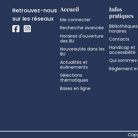
de
Réseaux
Accueil
Infos
Retrouvez-nous
pratiques
sociaux
sur les réseaux
Me connecter
page
Bibliothèques
Recherche avancée
horaires
Horaires d'ouverture
Contacts
des BU
Handicap et
Nouveautés dans les
accessibilité
BU
Qui sommes-
Actualités et
évènements
Règlement in
Sélections
thématiques
Bases en ligne
Copy