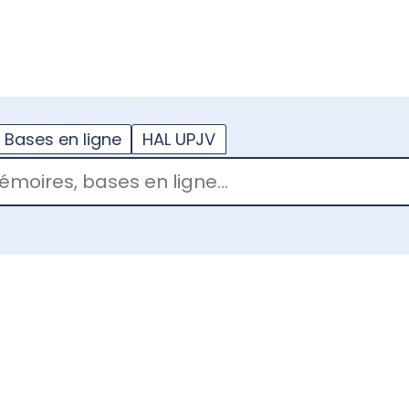
??
enu.button???
Bases en ligne
HAL UPJV