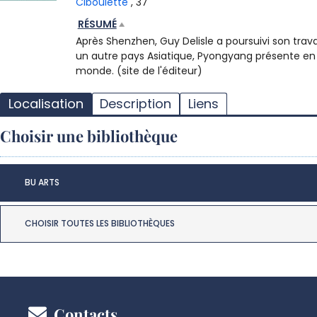
Ciboulette
, 37
RÉSUMÉ
Après Shenzhen, Guy Delisle a poursuivi son trav
un autre pays Asiatique, Pyongyang présente en o
monde. (site de l'éditeur)
Localisation
Description
Liens
Choisir une bibliothèque
BU ARTS
CHOISIR TOUTES LES BIBLIOTHÈQUES
Contacts