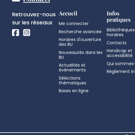
Pied
de
Réseaux
Accueil
Infos
Retrouvez-nous
pratiques
sociaux
sur les réseaux
Me connecter
page
Bibliothèques
Recherche avancée
horaires
Horaires d'ouverture
Contacts
des BU
Handicap et
Nouveautés dans les
accessibilité
BU
Qui sommes-
Actualités et
évènements
Règlement in
Sélections
thématiques
Bases en ligne