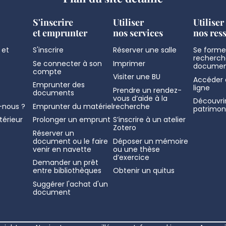
S'inscrire
Utiliser
Utiliser
et emprunter
nos services
nos res
 et
S'inscrire
Réserver une salle
Se former
recherch
Se connecter à son
Imprimer
documen
compte
Visiter une BU
Accéder 
Emprunter des
ligne
Prendre un rendez-
documents
vous d’aide à la
Découvrir
nous ?
Emprunter du matériel
recherche
patrimon
térieur
Prolonger un emprunt
S’inscrire à un atelier
Zotero
Réserver un
document ou le faire
Déposer un mémoire
venir en navette
ou une thèse
d’exercice
Demander un prêt
entre bibliothèques
Obtenir un quitus
Suggérer l'achat d'un
document