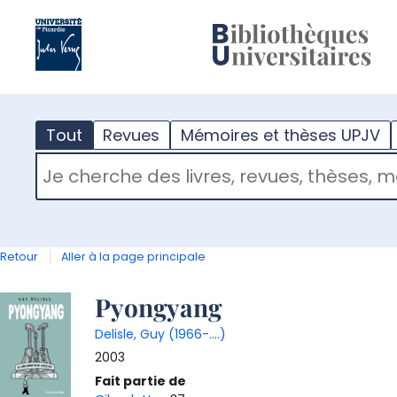
?
m
Tout
Revues
Mémoires et thèses UPJV
RECHERCHER DANS "TOUT"
Retour
Aller à la page principale
Détail
Pyongyang
Delisle, Guy (1966-....)
document
2003
Fait partie de