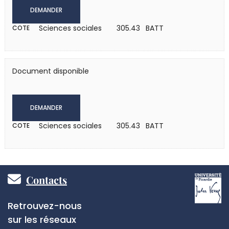
DEMANDER
Sciences sociales
305.43 BATT
COTE
Document disponible
DEMANDER
Sciences sociales
305.43 BATT
COTE
Pied
Contacts
de
Réseaux
Retrouvez-nous
page
sociaux
sur les réseaux