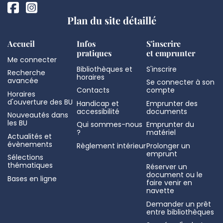
Plan du site détaillé
Accueil
Infos
S'inscrire
pratiques
et emprunter
Me connecter
Bibliothèques et
S'inscrire
Recherche
horaires
avancée
Se connecter à son
Contacts
compte
Horaires
d'ouverture des BU
Handicap et
Emprunter des
accessibilité
documents
Nouveautés dans
les BU
Qui sommes-nous
Emprunter du
?
matériel
Actualités et
évènements
Règlement intérieur
Prolonger un
emprunt
Sélections
thématiques
Réserver un
document ou le
Bases en ligne
faire venir en
navette
Demander un prêt
entre bibliothèques