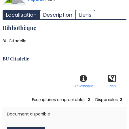
d
d
Localisation
Description
Liens
d
r
Bibliothèque
BU Citadelle
BU Citadelle
Bibliothèque
Plan
Exemplaires empruntables:
2
Disponibles:
2
Document disponible