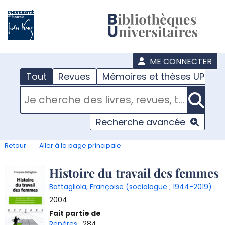
???
menu
ME CONNECTER
Tout
Revues
Mémoires et thèses UPJV
RECHERCHER DANS "TOUT"
Recherche avancée
Retour
Aller à la page principale
Détail
Histoire du travail des femmes
Battagliola, Françoise (sociologue ; 1944-2019)
document
2004
T
Fait partie de
l
Repères
, 284