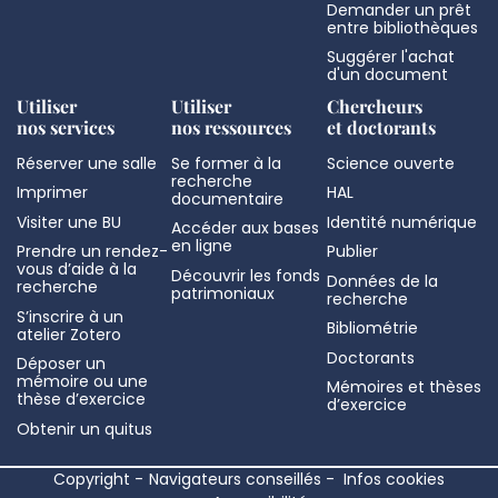
Demander un prêt
entre bibliothèques
Suggérer l'achat
d'un document
Utiliser
Utiliser
Chercheurs
nos services
nos ressources
et doctorants
Réserver une salle
Se former à la
Science ouverte
recherche
Imprimer
HAL
documentaire
Visiter une BU
Identité numérique
Accéder aux bases
en ligne
Prendre un rendez-
Publier
vous d’aide à la
Découvrir les fonds
Données de la
recherche
patrimoniaux
recherche
S’inscrire à un
Bibliométrie
atelier Zotero
Doctorants
Déposer un
mémoire ou une
Mémoires et thèses
thèse d’exercice
d’exercice
Obtenir un quitus
Copyright
Navigateurs conseillés
Infos cookies