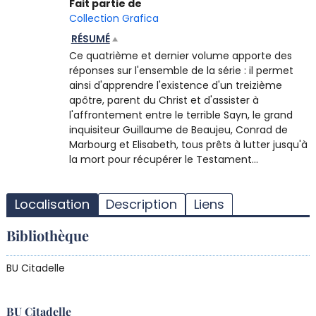
Fait partie de
Collection Grafica
RÉSUMÉ
Ce quatrième et dernier volume apporte des
réponses sur l'ensemble de la série : il permet
ainsi d'apprendre l'existence d'un treizième
apôtre, parent du Christ et d'assister à
l'affrontement entre le terrible Sayn, le grand
inquisiteur Guillaume de Beaujeu, Conrad de
Marbourg et Elisabeth, tous prêts à lutter jusqu'à
la mort pour récupérer le Testament...
T
l
Localisation
Description
Liens
d
d
Bibliothèque
d
r
BU Citadelle
BU Citadelle