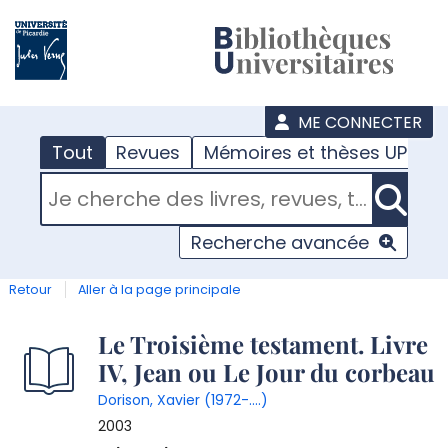
???
menu
ME CONNECTER
Tout
Revues
Mémoires et thèses UPJV
RECHERCHER DANS "TOUT"
Recherche avancée
Retour
Aller à la page principale
Détail
Le Troisième testament. Livre
IV, Jean ou Le Jour du corbeau
document
Dorison, Xavier (1972-....)
2003