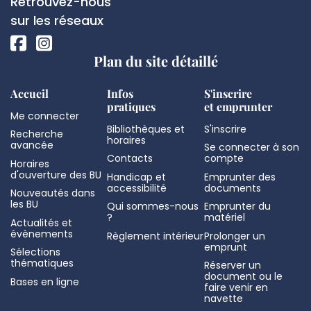
Réseaux
Retrouvez-nous
page
sociaux
sur les réseaux
Plan du site détaillé
Accueil
Infos
S'inscrire
pratiques
et emprunter
Me connecter
Bibliothèques et
S'inscrire
Recherche
horaires
avancée
Se connecter à son
Contacts
compte
Horaires
d'ouverture des BU
Handicap et
Emprunter des
accessibilité
documents
Nouveautés dans
les BU
Qui sommes-nous
Emprunter du
?
matériel
Actualités et
évènements
Règlement intérieur
Prolonger un
emprunt
Sélections
thématiques
Réserver un
document ou le
Bases en ligne
faire venir en
navette