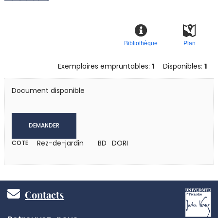
Bibliothèque
Plan
Exemplaires empruntables:
1
Disponibles:
1
Document disponible
DEMANDER
Rez-de-jardin
BD DORI
COTE
Pied
Contacts
de