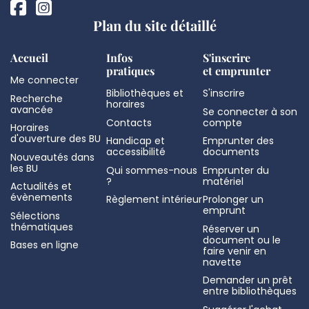
Plan du site détaillé
Accueil
Infos
S'inscrire
pratiques
et emprunter
Me connecter
Bibliothèques et
S'inscrire
Recherche
horaires
avancée
Se connecter à son
Contacts
compte
Horaires
d'ouverture des BU
Handicap et
Emprunter des
accessibilité
documents
Nouveautés dans
les BU
Qui sommes-nous
Emprunter du
?
matériel
Actualités et
évènements
Règlement intérieur
Prolonger un
emprunt
Sélections
thématiques
Réserver un
document ou le
Bases en ligne
faire venir en
navette
Demander un prêt
entre bibliothèques