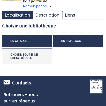
T
Fait partie de
l
Nathan poche
, 75
d
Localisation
Description
Liens
d
d
Choisir une bibliothèque
r
BU CITADELLE
BU INSPE LAON
CHOISIR TOUTES LES
BIBLIOTHÈQUES
Pied
Contacts
de
Réseaux
Retrouvez-nous
page
sociaux
sur les réseaux