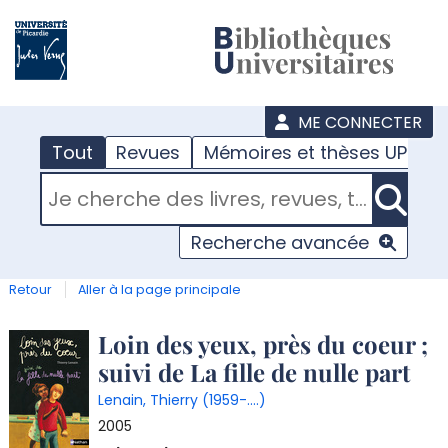
???
menu
ME CONNECTER
Tout
Revues
Mémoires et thèses UPJV
RECHERCHER DANS "TOUT"
Recherche avancée
Retour
Aller à la page principale
Détail
Loin des yeux, près du coeur ;
suivi de La fille de nulle part
document
Lenain, Thierry (1959-....)
2005