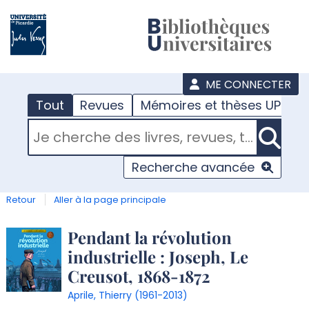
???
menu
ME CONNECTER
Tout
Revues
Mémoires et thèses UPJV
RECHERCHER DANS "TOUT"
Recherche avancée
Retour
Aller à la page principale
Détail
Pendant la révolution
industrielle : Joseph, Le
document
Creusot, 1868-1872
Aprile, Thierry (1961-2013)