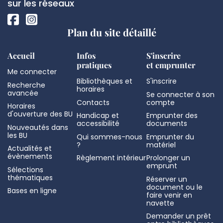
page
sociaux
sur les réseaux
Plan du site détaillé
Accueil
Infos
S'inscrire
pratiques
et emprunter
Me connecter
Bibliothèques et
S'inscrire
Recherche
horaires
avancée
Se connecter à son
Contacts
compte
Horaires
d'ouverture des BU
Handicap et
Emprunter des
accessibilité
documents
Nouveautés dans
les BU
Qui sommes-nous
Emprunter du
?
matériel
Actualités et
évènements
Règlement intérieur
Prolonger un
emprunt
Sélections
thématiques
Réserver un
document ou le
Bases en ligne
faire venir en
navette
Demander un prêt