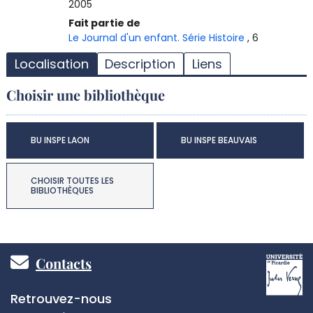
2005
T
Fait partie de
l
Le Journal d'un enfant. Série Histoire
, 6
d
Localisation
Description
Liens
d
d
Choisir une bibliothèque
r
BU INSPE LAON
BU INSPE BEAUVAIS
CHOISIR TOUTES LES
BIBLIOTHÈQUES
Pied
Contacts
de
Réseaux
Retrouvez-nous