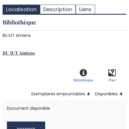
d
Localisation
Description
Liens
d
r
Bibliothèque
BU IUT Amiens
BU IUT Amiens
Bibliothèque
Plan
Exemplaires empruntables:
4
Disponibles:
4
Document disponible