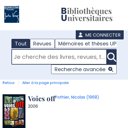
???
menu
ME CONNECTER
Tout
Revues
Mémoires et thèses UPJV
RECHERCHER DANS "TOUT"
Recherche avancée
Retour
Aller à la page principale
Détail
Voies off
Pothier, Nicolas (1968)
2006
document
T
l
d