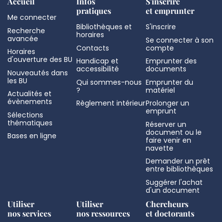
Accueil
Infos
S'inscrire
pratiques
et emprunter
Me connecter
Bibliothèques et
S'inscrire
Recherche
horaires
avancée
Se connecter à son
Contacts
compte
Horaires
d'ouverture des BU
Handicap et
Emprunter des
accessibilité
documents
Nouveautés dans
les BU
Qui sommes-nous
Emprunter du
?
matériel
Actualités et
évènements
Règlement intérieur
Prolonger un
emprunt
Sélections
thématiques
Réserver un
document ou le
Bases en ligne
faire venir en
navette
Demander un prêt
entre bibliothèques
Suggérer l'achat
d'un document
Utiliser
Utiliser
Chercheurs
nos services
nos ressources
et doctorants