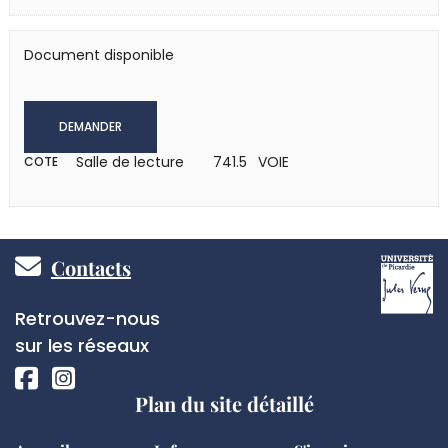
Document disponible
DEMANDER
Salle de lecture
741.5 VOIE
COTE
Pied
Contacts
de
Réseaux
Retrouvez-nous
page
sociaux
sur les réseaux
Plan du site détaillé