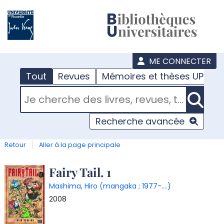
???
menu
ME CONNECTER
Tout
Revues
Mémoires et thèses UPJV
RECHERCHER DANS "TOUT"
Recherche avancée
Retour
Aller à la page principale
Détail
Fairy Tail. 1
Mashima, Hiro (mangaka ; 1977-....)
document
2008
T
l