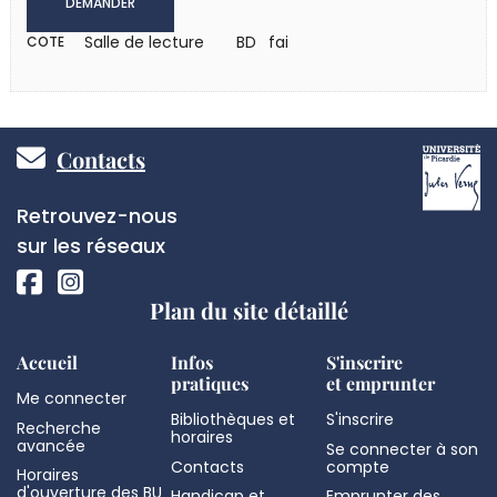
DEMANDER
Salle de lecture
BD fai
COTE
Pied
Contacts
de
Réseaux
Retrouvez-nous
page
sociaux
sur les réseaux
Plan du site détaillé
Accueil
Infos
S'inscrire
pratiques
et emprunter
Me connecter
Bibliothèques et
S'inscrire
Recherche
horaires
avancée
Se connecter à son
Contacts
compte
Horaires
d'ouverture des BU
Handicap et
Emprunter des