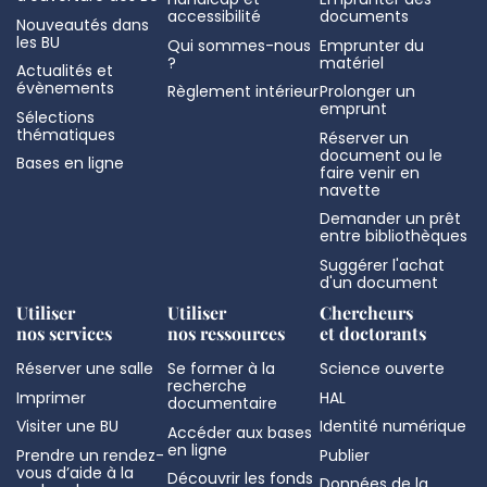
accessibilité
documents
Nouveautés dans
les BU
Qui sommes-nous
Emprunter du
?
matériel
Actualités et
évènements
Règlement intérieur
Prolonger un
emprunt
Sélections
thématiques
Réserver un
document ou le
Bases en ligne
faire venir en
navette
Demander un prêt
entre bibliothèques
Suggérer l'achat
d'un document
Utiliser
Utiliser
Chercheurs
nos services
nos ressources
et doctorants
Réserver une salle
Se former à la
Science ouverte
recherche
Imprimer
HAL
documentaire
Visiter une BU
Identité numérique
Accéder aux bases
en ligne
Prendre un rendez-
Publier
vous d’aide à la
Découvrir les fonds
Données de la