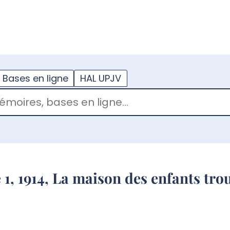
??
enu.button???
Bases en ligne
HAL UPJV
1, 1914, La maison des enfants tro