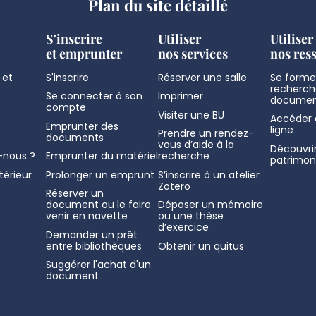
Plan du site détaillé
S'inscrire
Utiliser
Utiliser
et emprunter
nos services
nos res
 et
S'inscrire
Réserver une salle
Se former
recherch
Se connecter à son
Imprimer
documen
compte
Visiter une BU
Accéder 
Emprunter des
ligne
Prendre un rendez-
documents
vous d’aide à la
Découvrir
nous ?
Emprunter du matériel
recherche
patrimon
térieur
Prolonger un emprunt
S’inscrire à un atelier
Zotero
Réserver un
document ou le faire
Déposer un mémoire
venir en navette
ou une thèse
d’exercice
Demander un prêt
entre bibliothèques
Obtenir un quitus
Suggérer l'achat d'un
document