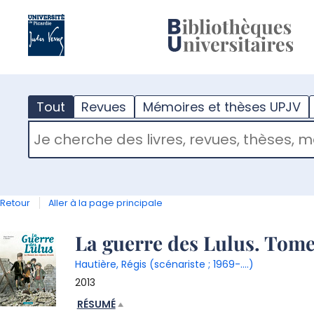
?
m
Tout
Revues
Mémoires et thèses UPJV
RECHERCHER DANS "TOUT"
Retour
Aller à la page principale
Détail
La guerre des Lulus. Tome 
Hautière, Régis (scénariste ; 1969-....)
document
2013
RÉSUMÉ