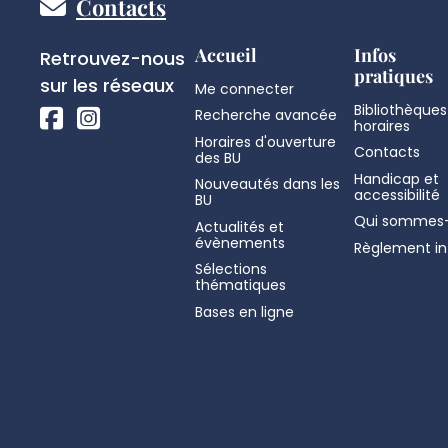
Pied
Contacts
de
Réseaux
Accueil
Infos
Retrouvez-nous
pratiques
sociaux
sur les réseaux
Me connecter
page
Bibliothèques
Recherche avancée
horaires
Horaires d'ouverture
Contacts
des BU
Handicap et
Nouveautés dans les
accessibilité
BU
Qui sommes-
Actualités et
évènements
Règlement in
Sélections
thématiques
Bases en ligne