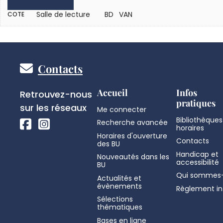
Salle de lecture
BD VAN
COTE
Pied
Contacts
de
Réseaux
Accueil
Infos
Retrouvez-nous
pratiques
sociaux
sur les réseaux
Me connecter
page
Bibliothèques
Recherche avancée
horaires
Horaires d'ouverture
Contacts
des BU
Handicap et
Nouveautés dans les
accessibilité
BU
Qui sommes-
Actualités et
évènements
Règlement in
Sélections
thématiques
Bases en ligne