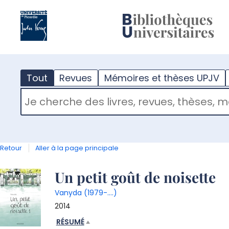
?
m
Tout
Revues
Mémoires et thèses UPJV
RECHERCHER DANS "TOUT"
Retour
Aller à la page principale
Détail
Un petit goût de noisette
Vanyda (1979-....)
document
2014
RÉSUMÉ