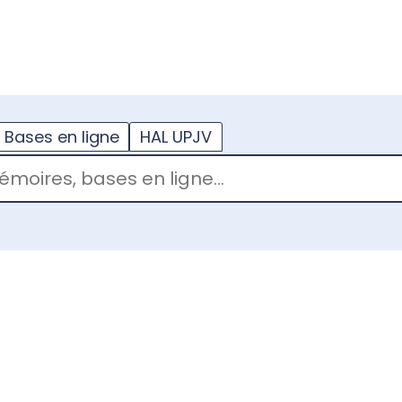
??
enu.button???
Bases en ligne
HAL UPJV