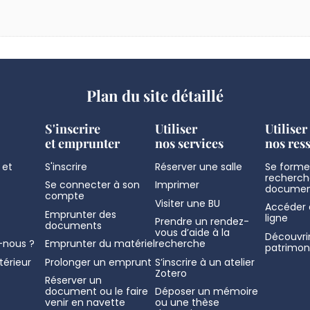
Plan du site détaillé
S'inscrire
Utiliser
Utiliser
et emprunter
nos services
nos res
 et
S'inscrire
Réserver une salle
Se former
recherch
Se connecter à son
Imprimer
documen
compte
Visiter une BU
Accéder 
Emprunter des
ligne
Prendre un rendez-
documents
vous d’aide à la
Découvrir
nous ?
Emprunter du matériel
recherche
patrimon
térieur
Prolonger un emprunt
S’inscrire à un atelier
Zotero
Réserver un
document ou le faire
Déposer un mémoire
venir en navette
ou une thèse