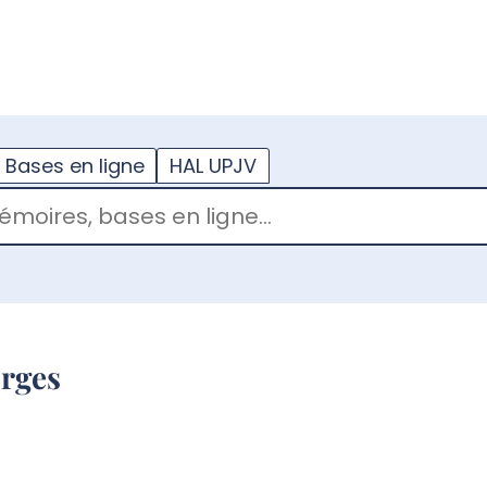
??
enu.button???
Bases en ligne
HAL UPJV
orges