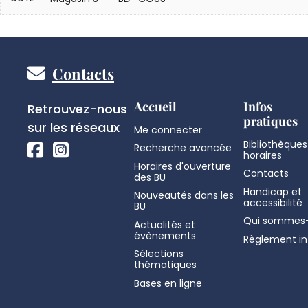
Pied
Contacts
de
Réseaux
Accueil
Infos
Retrouvez-nous
pratiques
sociaux
sur les réseaux
Me connecter
page
Bibliothèques
Recherche avancée
horaires
Horaires d'ouverture
Contacts
des BU
Handicap et
Nouveautés dans les
accessibilité
BU
Qui sommes-
Actualités et
évènements
Règlement in
Sélections
thématiques
Bases en ligne