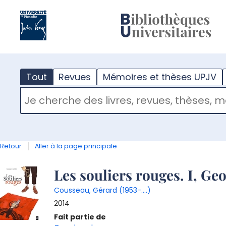
?
m
Tout
Revues
Mémoires et thèses UPJV
RECHERCHER DANS "TOUT"
Retour
Aller à la page principale
Détail
Les souliers rouges. I, Ge
Cousseau, Gérard (1953-....)
document
2014
Fait partie de