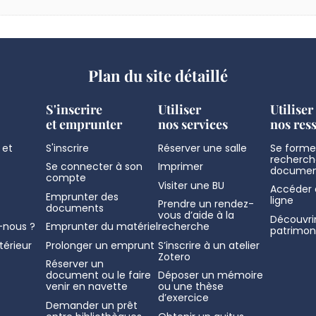
Plan du site détaillé
S'inscrire
Utiliser
Utiliser
et emprunter
nos services
nos res
 et
S'inscrire
Réserver une salle
Se former
recherch
Se connecter à son
Imprimer
documen
compte
Visiter une BU
Accéder 
Emprunter des
ligne
Prendre un rendez-
documents
vous d’aide à la
Découvrir
nous ?
Emprunter du matériel
recherche
patrimon
térieur
Prolonger un emprunt
S’inscrire à un atelier
Zotero
Réserver un
document ou le faire
Déposer un mémoire
venir en navette
ou une thèse
d’exercice
Demander un prêt