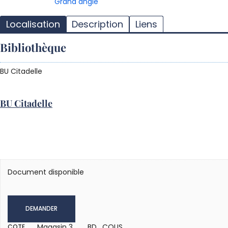
Grand angle
Localisation
Description
Liens
Bibliothèque
BU Citadelle
BU Citadelle
Document disponible
DEMANDER
Magasin 3
BD COUS
COTE