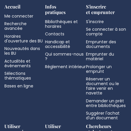
Accueil
Infos
S'inscrire
pratiques
et emprunter
Me connecter
Bibliothèques et
S'inscrire
Recherche
horaires
avancée
Se connecter à son
Contacts
compte
Horaires
d'ouverture des BU
Handicap et
Emprunter des
accessibilité
documents
Nouveautés dans
les BU
Qui sommes-nous
Emprunter du
?
matériel
Actualités et
évènements
Règlement intérieur
Prolonger un
emprunt
Sélections
thématiques
Réserver un
document ou le
Bases en ligne
faire venir en
navette
Demander un prêt
entre bibliothèques
Suggérer l'achat
d'un document
Utiliser
Utiliser
Chercheurs