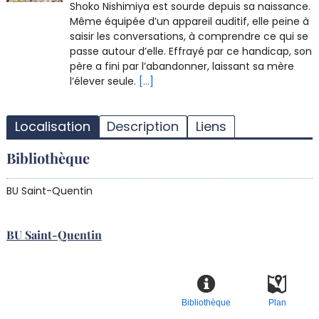
Shoko Nishimiya est sourde depuis sa naissance.
Même équipée d’un appareil auditif, elle peine à
saisir les conversations, à comprendre ce qui se
passe autour d’elle. Effrayé par ce handicap, son
père a fini par l’abandonner, laissant sa mère
l’élever seule.
[...]
T
l
Localisation
Description
Liens
d
d
Bibliothèque
d
r
BU Saint-Quentin
BU Saint-Quentin
Bibliothèque
Plan