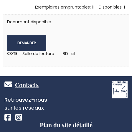
Exemplaires empruntables:
1
Disponibles:
1
Document disponible
DEMANDER
Salle de lecture
BD sil
COTE
Pied
Contacts
de
Réseaux
Retrouvez-nous
page
sociaux
sur les réseaux
Plan du site détaillé