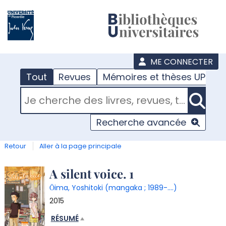
???
menu
ME CONNECTER
Tout
Revues
Mémoires et thèses UPJV
RECHERCHER DANS "TOUT"
Recherche avancée
Retour
Aller à la page principale
Détail
A silent voice. 1
Ōima, Yoshitoki (mangaka ; 1989-....)
document
2015
RÉSUMÉ