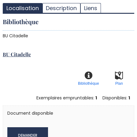
d
Localisation
Description
Liens
d
r
Bibliothèque
BU Citadelle
BU Citadelle
Bibliothèque
Plan
Exemplaires empruntables:
1
Disponibles:
1
Document disponible
DEMANDER