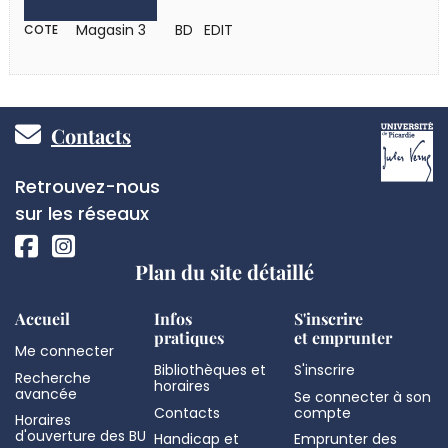
Magasin 3
BD EDIT
COTE
Pied
Contacts
de
Réseaux
Retrouvez-nous
page
sociaux
sur les réseaux
Plan du site détaillé
Accueil
Infos
S'inscrire
pratiques
et emprunter
Me connecter
Bibliothèques et
S'inscrire
Recherche
horaires
avancée
Se connecter à son
Contacts
compte
Horaires
d'ouverture des BU
Handicap et
Emprunter des