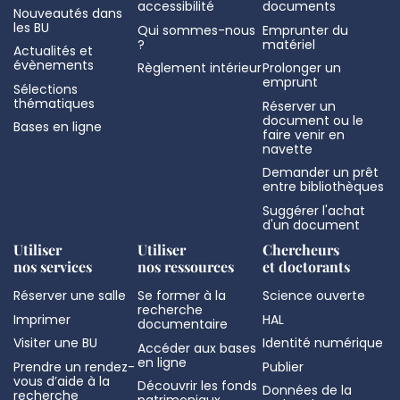
accessibilité
documents
Nouveautés dans
les BU
Qui sommes-nous
Emprunter du
?
matériel
Actualités et
évènements
Règlement intérieur
Prolonger un
emprunt
Sélections
thématiques
Réserver un
document ou le
Bases en ligne
faire venir en
navette
Demander un prêt
entre bibliothèques
Suggérer l'achat
d'un document
Utiliser
Utiliser
Chercheurs
nos services
nos ressources
et doctorants
Réserver une salle
Se former à la
Science ouverte
recherche
Imprimer
HAL
documentaire
Visiter une BU
Identité numérique
Accéder aux bases
en ligne
Prendre un rendez-
Publier
vous d’aide à la
Découvrir les fonds
Données de la
recherche