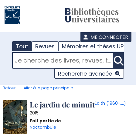
???
menu
ME CONNECTER
Tout
Revues
Mémoires et thèses UPJV
RECHERCHER DANS "TOUT"
Recherche avancée
Retour
Aller à la page principale
Détail
Le jardin de minuit
Édith (1960-....)
2015
document
T
Fait partie de
l
Noctambule
d