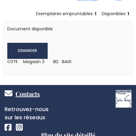
Exemplaires empruntables:
1
Disponibles:
1
Document disponible
DEMANDER
Magasin 3
BD BAGI
COTE
Pied
Contacts
de
Réseaux
Retrouvez-nous
page
sociaux
sur les réseaux
Plan du site détaillé