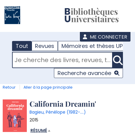
???
menu
ME CONNECTER
Tout
Revues
Mémoires et thèses UPJV
RECHERCHER DANS "TOUT"
Recherche avancée
Retour
Aller à la page principale
Détail
California Dreamin'
Bagieu, Pénélope (1982-....)
document
2015
RÉSUMÉ