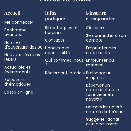
Accueil
Infos
S'inscrire
pratiques
et emprunter
Me connecter
Bibliothèques et
S'inscrire
Recherche
horaires
avancée
Se connecter à son
Contacts
compte
Horaires
d'ouverture des BU
Handicap et
Emprunter des
accessibilité
documents
Nouveautés dans
les BU
Qui sommes-nous
Emprunter du
?
matériel
Actualités et
évènements
Règlement intérieur
Prolonger un
emprunt
Sélections
thématiques
Réserver un
document ou le
Bases en ligne
faire venir en
navette
Demander un prêt
entre bibliothèques
Suggérer l'achat
d'un document