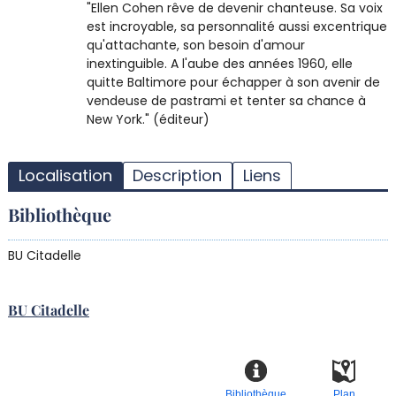
"Ellen Cohen rêve de devenir chanteuse. Sa voix
est incroyable, sa personnalité aussi excentrique
qu'attachante, son besoin d'amour
inextinguible. A l'aube des années 1960, elle
quitte Baltimore pour échapper à son avenir de
vendeuse de pastrami et tenter sa chance à
New York." (éditeur)
T
l
Localisation
Description
Liens
d
d
Bibliothèque
d
r
BU Citadelle
BU Citadelle
Bibliothèque
Plan