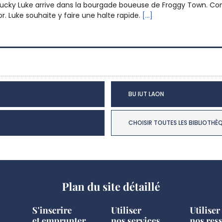
, Lucky Luke arrive dans la bourgade boueuse de Froggy Town. 
r. Luke souhaite y faire une halte rapide.
[...]
BU IUT LAON
CHOISIR TOUTES LES BIBLIOTHÈ
Plan du site détaillé
S'inscrire
Utiliser
Utiliser
et emprunter
nos services
nos res