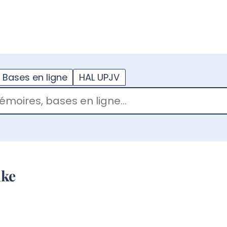
??
enu.button???
Bases en ligne
HAL UPJV
uke