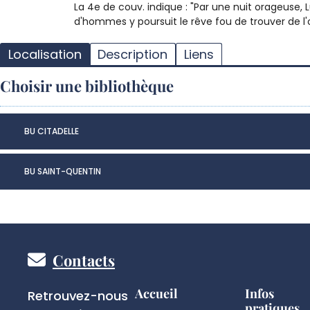
La 4e de couv. indique : "Par une nuit orageuse
d'hommes y poursuit le rêve fou de trouver de l'o
Localisation
Description
Liens
Choisir une bibliothèque
BU CITADELLE
BU SAINT-QUENTIN
Pied
Contacts
de
Réseaux
Accueil
Infos
Retrouvez-nous
pratiques