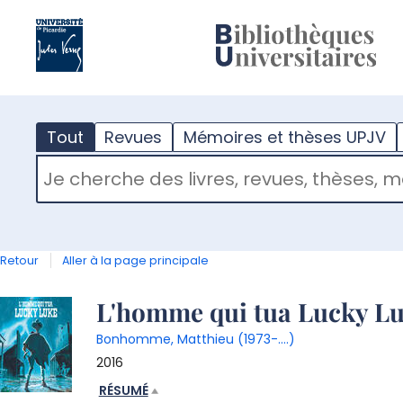
?
m
Tout
Revues
Mémoires et thèses UPJV
RECHERCHER DANS "TOUT"
Retour
Aller à la page principale
Détail
L'homme qui tua Lucky L
Bonhomme, Matthieu (1973-....)
document
2016
RÉSUMÉ