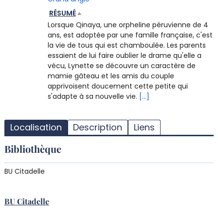
RÉSUMÉ
Lorsque Qinaya, une orpheline péruvienne de 4
ans, est adoptée par une famille française, c'est
la vie de tous qui est chamboulée. Les parents
essaient de lui faire oublier le drame qu'elle a
vécu, Lynette se découvre un caractère de
mamie gâteau et les amis du couple
apprivoisent doucement cette petite qui
s'adapte à sa nouvelle vie.
[...]
T
l
Localisation
Description
Liens
d
d
Bibliothèque
d
r
BU Citadelle
BU Citadelle