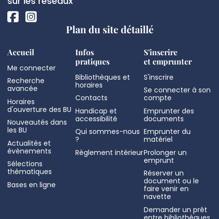
page
sur les réseaux
Plan du site détaillé
Accueil
Infos
S'inscrire
pratiques
et emprunter
Me connecter
Bibliothèques et
S'inscrire
Recherche
horaires
avancée
Se connecter à son
Contacts
compte
Horaires
d'ouverture des BU
Handicap et
Emprunter des
accessibilité
documents
Nouveautés dans
les BU
Qui sommes-nous
Emprunter du
?
matériel
Actualités et
évènements
Règlement intérieur
Prolonger un
emprunt
Sélections
thématiques
Réserver un
document ou le
Bases en ligne
faire venir en
navette
Demander un prêt
entre bibliothèques