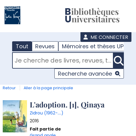
???
menu
ME CONNECTER
Tout
Revues
Mémoires et thèses UPJV
RECHERCHER DANS "TOUT"
Recherche avancée
Retour
Aller à la page principale
Détail
L'adoption. [1], Qinaya
Zidrou (1962-....)
document
2016
Fait partie de
Grand angle