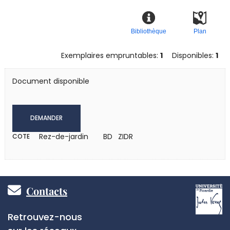
Bibliothèque
Plan
Exemplaires empruntables:
1
Disponibles:
1
Document disponible
DEMANDER
Rez-de-jardin
BD ZIDR
COTE
Pied
Contacts
de
Réseaux
Retrouvez-nous
sociaux