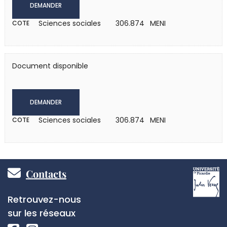
DEMANDER
Sciences sociales
306.874 MENI
COTE
Document disponible
DEMANDER
Sciences sociales
306.874 MENI
COTE
Pied
Contacts
de
Réseaux
Retrouvez-nous
page
sociaux
sur les réseaux