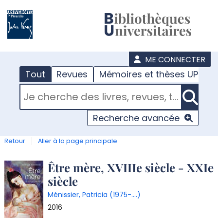
???
menu
ME CONNECTER
Tout
Revues
Mémoires et thèses UPJV
RECHERCHER DANS "TOUT"
Recherche avancée
Retour
Aller à la page principale
Détail
Être mère, XVIIIe siècle - XXIe
siècle
document
Ménissier, Patricia (1975-....)
2016