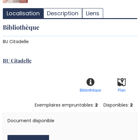
T
l
Localisation
Description
Liens
d
d
Bibliothèque
d
r
BU Citadelle
BU Citadelle
Bibliothèque
Plan
Exemplaires empruntables:
2
Disponibles:
2
Document disponible