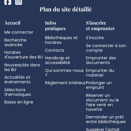
Plan du site détaillé
Accueil
Infos
S'inscrire
pratiques
et emprunter
Me connecter
Bibliothèques et
S'inscrire
Recherche
horaires
avancée
Se connecter à son
Contacts
compte
Horaires
d'ouverture des BU
Handicap et
Emprunter des
accessibilité
documents
Nouveautés dans
les BU
Qui sommes-nous
Emprunter du
?
matériel
Actualités et
évènements
Règlement intérieur
Prolonger un
emprunt
Sélections
thématiques
Réserver un
document ou le
Bases en ligne
faire venir en
navette
Demander un prêt
entre bibliothèques
Suggérer l'achat