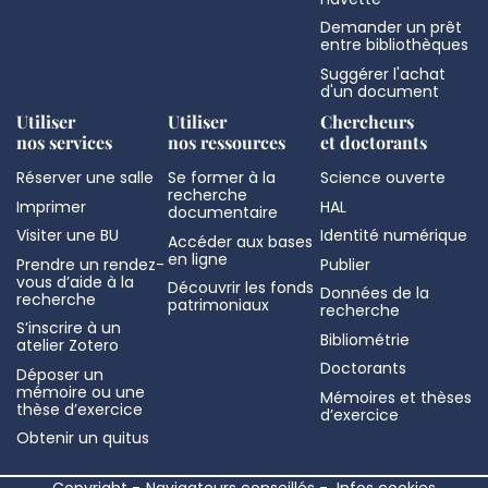
Demander un prêt
entre bibliothèques
Suggérer l'achat
d'un document
Utiliser
Utiliser
Chercheurs
nos services
nos ressources
et doctorants
Réserver une salle
Se former à la
Science ouverte
recherche
Imprimer
HAL
documentaire
Visiter une BU
Identité numérique
Accéder aux bases
en ligne
Prendre un rendez-
Publier
vous d’aide à la
Découvrir les fonds
Données de la
recherche
patrimoniaux
recherche
S’inscrire à un
Bibliométrie
atelier Zotero
Doctorants
Déposer un
mémoire ou une
Mémoires et thèses
thèse d’exercice
d’exercice
Obtenir un quitus
Copyright
Navigateurs conseillés
Infos cookies