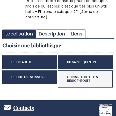
truc, soit t'as été construit pour t'en occuper,
mais ce qui est sûr, c'est que t'es plus un war-
bot... - Et alors, je suis quoi ?"" (4eme de
couverture)
T
l
Localisation
Description
Liens
d
d
Choisir une bibliothèque
d
r
BU CITADELLE
BU SAINT-QUENTIN
BU CUFFIES-SOISSONS
CHOISIR TOUTES LES
BIBLIOTHÈQUES
Pied
Contacts