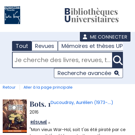
???
menu
ME CONNECTER
Tout
Revues
Mémoires et thèses UPJV
RECHERCHER DANS "TOUT"
Recherche avancée
Retour
Aller à la page principale
Détail
Bots. 1
Ducoudray, Aurélien (1973-....)
2016
document
RÉSUMÉ
"Mon vieux War-Hol, soit t'as été piraté par ce