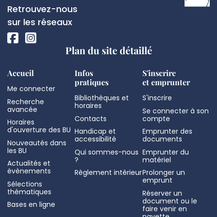
de
Réseaux
Retrouvez-nous
page
sociaux
sur les réseaux
Plan du site détaillé
Accueil
Infos
S'inscrire
pratiques
et emprunter
Me connecter
Bibliothèques et
S'inscrire
Recherche
horaires
avancée
Se connecter à son
Contacts
compte
Horaires
d'ouverture des BU
Handicap et
Emprunter des
accessibilité
documents
Nouveautés dans
les BU
Qui sommes-nous
Emprunter du
?
matériel
Actualités et
évènements
Règlement intérieur
Prolonger un
emprunt
Sélections
thématiques
Réserver un
document ou le
Bases en ligne
faire venir en
navette