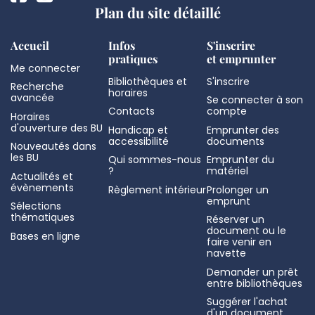
Plan du site détaillé
Accueil
Infos
S'inscrire
pratiques
et emprunter
Me connecter
Bibliothèques et
S'inscrire
Recherche
horaires
avancée
Se connecter à son
Contacts
compte
Horaires
d'ouverture des BU
Handicap et
Emprunter des
accessibilité
documents
Nouveautés dans
les BU
Qui sommes-nous
Emprunter du
?
matériel
Actualités et
évènements
Règlement intérieur
Prolonger un
emprunt
Sélections
thématiques
Réserver un
document ou le
Bases en ligne
faire venir en
navette
Demander un prêt
entre bibliothèques
Suggérer l'achat
d'un document