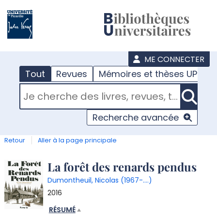
???
menu
ME CONNECTER
Tout
Revues
Mémoires et thèses UPJV
RECHERCHER DANS "TOUT"
Recherche avancée
Retour
Aller à la page principale
Détail
La forêt des renards pendus
Dumontheuil, Nicolas (1967-....)
document
2016
RÉSUMÉ