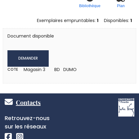
Bibliothèque
Plan
Exemplaires empruntables:
1
Disponibles:
1
Document disponible
DEMANDER
Magasin 3
BD DUMO
COTE
Pied
Contacts
de
Réseaux
Retrouvez-nous
page
sociaux
sur les réseaux