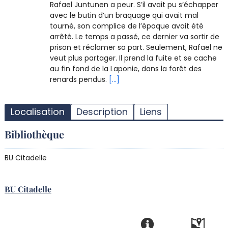
Rafael Juntunen a peur. S’il avait pu s’échapper
avec le butin d’un braquage qui avait mal
tourné, son complice de l’époque avait été
arrêté. Le temps a passé, ce dernier va sortir de
prison et réclamer sa part. Seulement, Rafael ne
veut plus partager. Il prend la fuite et se cache
au fin fond de la Laponie, dans la forêt des
renards pendus.
[...]
T
l
Localisation
Description
Liens
d
d
Bibliothèque
d
r
BU Citadelle
BU Citadelle