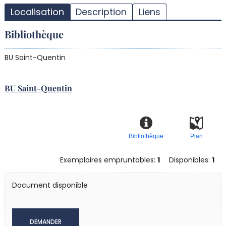
d
Localisation
Description
Liens
d
d
Bibliothèque
r
BU Saint-Quentin
BU Saint-Quentin
Bibliothèque
Plan
Exemplaires empruntables:
1
Disponibles:
1
Document disponible
DEMANDER