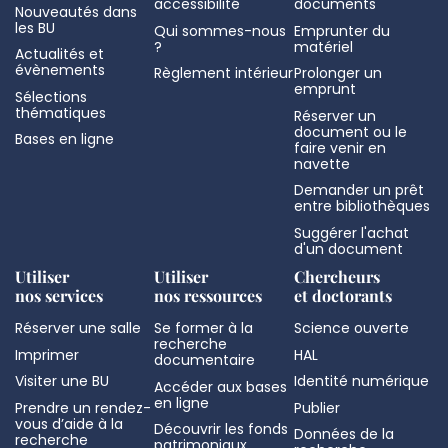
accessibilité
documents
Nouveautés dans
les BU
Qui sommes-nous
Emprunter du
?
matériel
Actualités et
évènements
Règlement intérieur
Prolonger un
emprunt
Sélections
thématiques
Réserver un
document ou le
Bases en ligne
faire venir en
navette
Demander un prêt
entre bibliothèques
Suggérer l'achat
d'un document
Utiliser
Utiliser
Chercheurs
nos services
nos ressources
et doctorants
Réserver une salle
Se former à la
Science ouverte
recherche
Imprimer
HAL
documentaire
Visiter une BU
Identité numérique
Accéder aux bases
en ligne
Prendre un rendez-
Publier
vous d’aide à la
Découvrir les fonds
Données de la
recherche
patrimoniaux