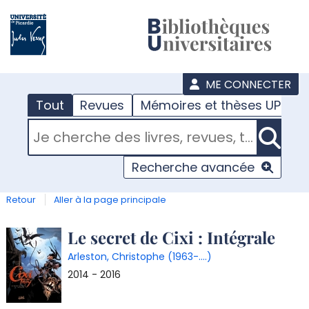
???
menu
ME CONNECTER
Tout
Revues
Mémoires et thèses UPJV
RECHERCHER DANS "TOUT"
Recherche avancée
Retour
Aller à la page principale
Détail
Le secret de Cixi : Intégrale
Arleston, Christophe (1963-....)
document
2014 - 2016
T
l