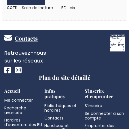
Salle de lecture
BD cix
COTE
Pied
Contacts
de
Réseaux
Retrouvez-nous
page
sociaux
sur les réseaux
Plan du site détaillé
Accueil
Infos
S'inscrire
pratiques
et emprunter
Me connecter
Bibliothèques et
S'inscrire
Recherche
horaires
avancée
Se connecter à son
Contacts
compte
Horaires
d'ouverture des BU
Handicap et
Emprunter des