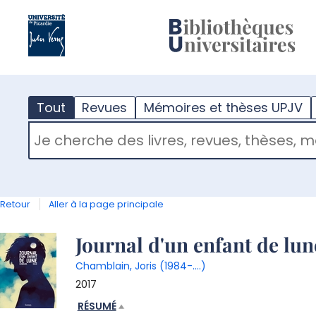
?
m
Tout
Revues
Mémoires et thèses UPJV
RECHERCHER DANS "TOUT"
Retour
Aller à la page principale
Détail
Journal d'un enfant de lun
Chamblain, Joris (1984-....)
document
2017
RÉSUMÉ