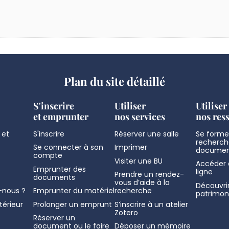
Plan du site détaillé
S'inscrire
Utiliser
Utiliser
et emprunter
nos services
nos res
 et
S'inscrire
Réserver une salle
Se former
recherch
Se connecter à son
Imprimer
documen
compte
Visiter une BU
Accéder 
Emprunter des
ligne
Prendre un rendez-
documents
vous d’aide à la
Découvrir
nous ?
Emprunter du matériel
recherche
patrimon
térieur
Prolonger un emprunt
S’inscrire à un atelier
Zotero
Réserver un
document ou le faire
Déposer un mémoire