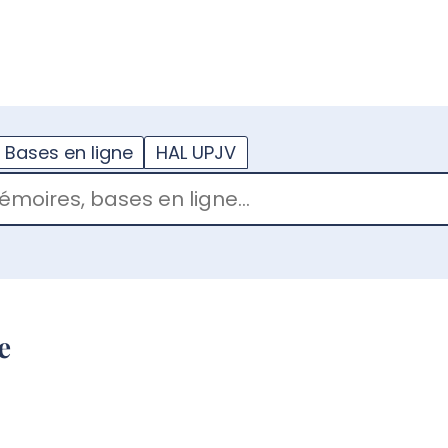
??
enu.button???
Bases en ligne
HAL UPJV
e