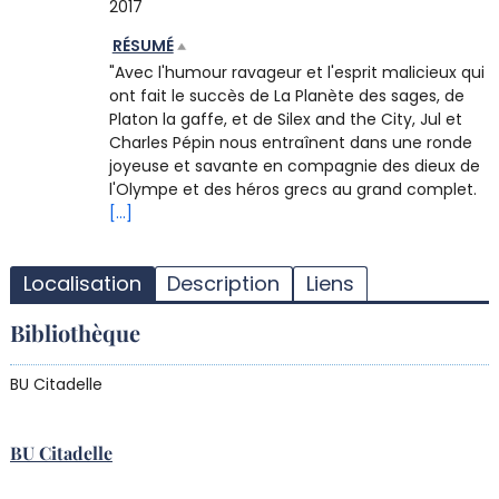
2017
RÉSUMÉ
"Avec l'humour ravageur et l'esprit malicieux qui
ont fait le succès de La Planète des sages, de
Platon la gaffe, et de Silex and the City, Jul et
Charles Pépin nous entraînent dans une ronde
joyeuse et savante en compagnie des dieux de
l'Olympe et des héros grecs au grand complet.
[...]
T
l
Localisation
Description
Liens
d
d
Bibliothèque
d
r
BU Citadelle
BU Citadelle