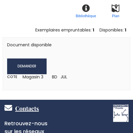
Bibliothèque
Plan
Exemplaires empruntables:
1
Disponibles:
1
Document disponible
DEMANDER
Magasin 3
BD JUL
COTE
Pied
Contacts
de
Réseaux
Retrouvez-nous
page
sociaux
sur les réseaux