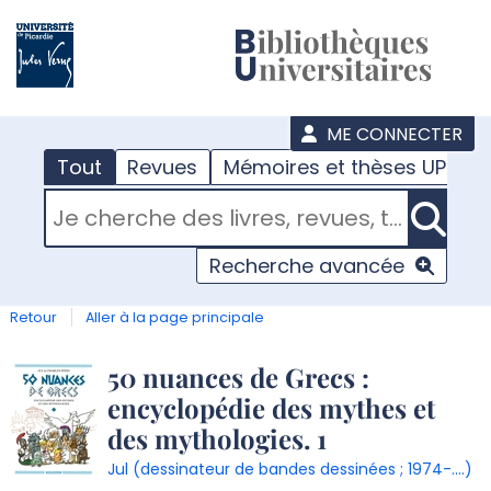
???
menu
ME CONNECTER
Tout
Revues
Mémoires et thèses UPJV
RECHERCHER DANS "TOUT"
Recherche avancée
Retour
Aller à la page principale
Détail
50 nuances de Grecs :
encyclopédie des mythes et
document
des mythologies. 1
Jul (dessinateur de bandes dessinées ; 1974-....)