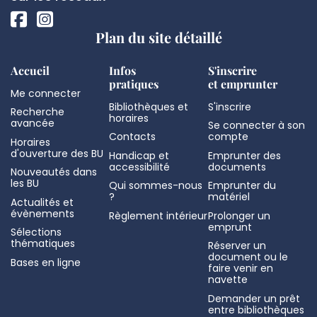
Plan du site détaillé
Accueil
Infos
S'inscrire
pratiques
et emprunter
Me connecter
Bibliothèques et
S'inscrire
Recherche
horaires
avancée
Se connecter à son
Contacts
compte
Horaires
d'ouverture des BU
Handicap et
Emprunter des
accessibilité
documents
Nouveautés dans
les BU
Qui sommes-nous
Emprunter du
?
matériel
Actualités et
évènements
Règlement intérieur
Prolonger un
emprunt
Sélections
thématiques
Réserver un
document ou le
Bases en ligne
faire venir en
navette
Demander un prêt
entre bibliothèques