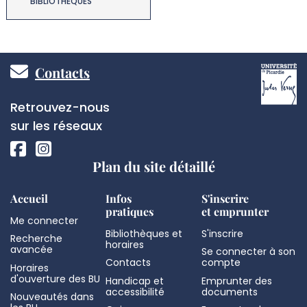
BIBLIOTHÈQUES
Pied
Contacts
de
Réseaux
Retrouvez-nous
page
sociaux
sur les réseaux
Plan du site détaillé
Accueil
Infos
S'inscrire
pratiques
et emprunter
Me connecter
Bibliothèques et
S'inscrire
Recherche
horaires
avancée
Se connecter à son
Contacts
compte
Horaires
d'ouverture des BU
Handicap et
Emprunter des
accessibilité
documents
Nouveautés dans