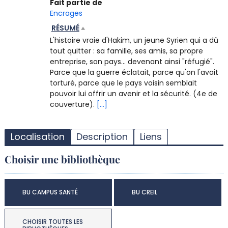
Fait partie de
Encrages
RÉSUMÉ
L'histoire vraie d'Hakim, un jeune Syrien qui a dû
tout quitter : sa famille, ses amis, sa propre
entreprise, son pays... devenant ainsi "réfugié".
Parce que la guerre éclatait, parce qu'on l'avait
torturé, parce que le pays voisin semblait
pouvoir lui offrir un avenir et la sécurité. (4e de
couverture).
[...]
T
l
Localisation
Description
Liens
d
d
Choisir une bibliothèque
d
r
BU CAMPUS SANTÉ
BU CREIL
CHOISIR TOUTES LES