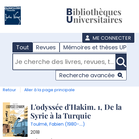
???
menu
ME CONNECTER
Tout
Revues
Mémoires et thèses UPJV
RECHERCHER DANS "TOUT"
Recherche avancée
Retour
Aller à la page principale
Détail
L'odyssée d'Hakim. 1, De la
Syrie à la Turquie
document
Toulmé, Fabien (1980-....)
2018