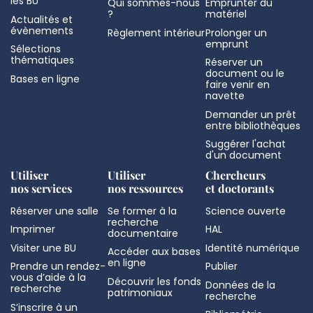
les BU
Qui sommes-nous
Emprunter du
?
matériel
Actualités et
évènements
Règlement intérieur
Prolonger un
emprunt
Sélections
thématiques
Réserver un
document ou le
Bases en ligne
faire venir en
navette
Demander un prêt
entre bibliothèques
Suggérer l'achat
d'un document
Utiliser
Utiliser
Chercheurs
nos services
nos ressources
et doctorants
Réserver une salle
Se former à la
Science ouverte
recherche
Imprimer
HAL
documentaire
Visiter une BU
Identité numérique
Accéder aux bases
en ligne
Prendre un rendez-
Publier
vous d’aide à la
Découvrir les fonds
Données de la
recherche
patrimoniaux
recherche
S’inscrire à un