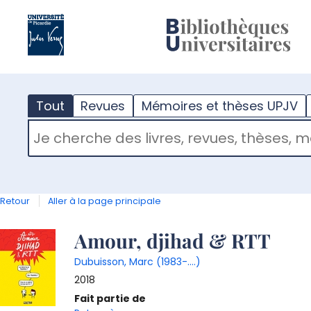
?
m
Tout
Revues
Mémoires et thèses UPJV
RECHERCHER DANS "TOUT"
Retour
Aller à la page principale
Détail
Amour, djihad & RTT
Dubuisson, Marc (1983-....)
document
2018
Fait partie de