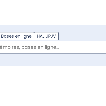
??
enu.button???
Bases en ligne
HAL UPJV