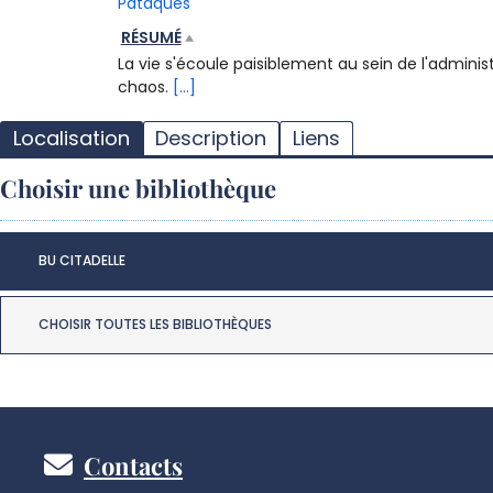
Pataquès
RÉSUMÉ
La vie s'écoule paisiblement au sein de l'adminis
chaos.
[...]
Localisation
Description
Liens
Choisir une bibliothèque
BU CITADELLE
CHOISIR TOUTES LES BIBLIOTHÈQUES
Pied
Contacts