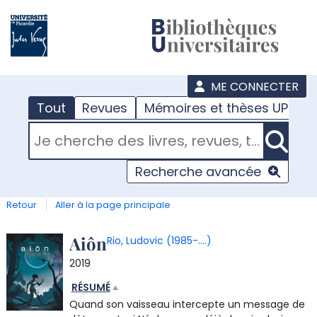
???
menu
ME CONNECTER
Tout
Revues
Mémoires et thèses UPJV
RECHERCHER DANS "TOUT"
Recherche avancée
Retour
Aller à la page principale
Détail
Aiôn
Rio, Ludovic (1985-....)
2019
document
RÉSUMÉ
Quand son vaisseau intercepte un message de