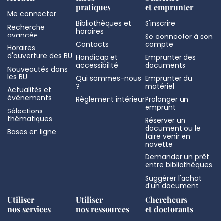
pratiques
et emprunter
Me connecter
Bibliothèques et
S'inscrire
Recherche
horaires
avancée
Se connecter à son
Contacts
compte
Horaires
d'ouverture des BU
Handicap et
Emprunter des
accessibilité
documents
Nouveautés dans
les BU
Qui sommes-nous
Emprunter du
?
matériel
Actualités et
évènements
Règlement intérieur
Prolonger un
emprunt
Sélections
thématiques
Réserver un
document ou le
Bases en ligne
faire venir en
navette
Demander un prêt
entre bibliothèques
Suggérer l'achat
d'un document
Utiliser
Utiliser
Chercheurs
nos services
nos ressources
et doctorants