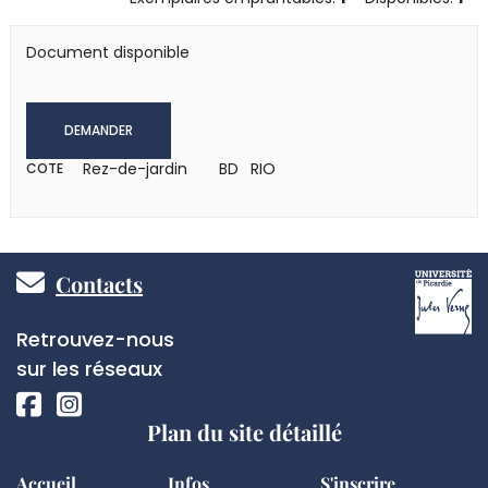
Document disponible
DEMANDER
Rez-de-jardin
BD RIO
COTE
Pied
Contacts
de
Réseaux
Retrouvez-nous
page
sociaux
sur les réseaux
Plan du site détaillé
Accueil
Infos
S'inscrire