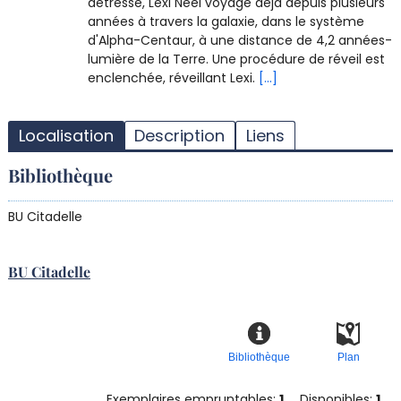
détresse, Lexi Néel voyage déjà depuis plusieurs
années à travers la galaxie, dans le système
d'Alpha-Centaur, à une distance de 4,2 années-
lumière de la Terre. Une procédure de réveil est
enclenchée, réveillant Lexi.
[...]
T
l
Localisation
Description
Liens
d
d
Bibliothèque
d
r
BU Citadelle
BU Citadelle
Bibliothèque
Plan
Exemplaires empruntables:
1
Disponibles:
1