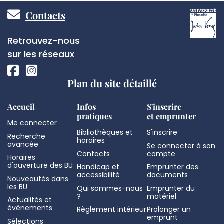
Pied
Contacts
de
Réseaux
Retrouvez-nous
page
sociaux
sur les réseaux
Plan du site détaillé
Accueil
Infos
S'inscrire
pratiques
et emprunter
Me connecter
Bibliothèques et
S'inscrire
Recherche
horaires
avancée
Se connecter à son
Contacts
compte
Horaires
d'ouverture des BU
Handicap et
Emprunter des
accessibilité
documents
Nouveautés dans
les BU
Qui sommes-nous
Emprunter du
?
matériel
Actualités et
évènements
Règlement intérieur
Prolonger un
emprunt
Sélections