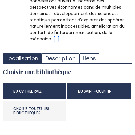
données ont ouvert à l'homme des
perspectives étonnantes dans de multiples
domaines : développement des sciences,
robotique permettant d'explorer des sphères
naturellement inaccessibles, amélioration du
confort, de l'intercommunication, de la
médecine.
[...]
T
l
Localisation
Description
Liens
d
d
Choisir une bibliothèque
d
r
BU CATHÉDRALE
BU SAINT-QUENTIN
CHOISIR TOUTES LES
BIBLIOTHÈQUES