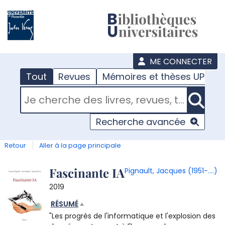
???
menu
ME CONNECTER
Tout
Revues
Mémoires et thèses UPJV
RECHERCHER DANS "TOUT"
Recherche avancée
Retour
Aller à la page principale
Détail
Fascinante IA
Pignault, Jacques (1951-....)
2019
document
RÉSUMÉ
"Les progrès de l'informatique et l'explosion des