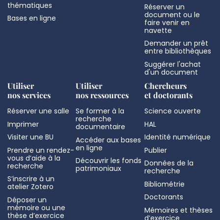
thématiques
Réserver un
document ou le
Bases en ligne
faire venir en
navette
Demander un prêt
entre bibliothèques
Suggérer l'achat
d'un document
Utiliser
Utiliser
Chercheurs
nos services
nos ressources
et doctorants
Réserver une salle
Se former à la
Science ouverte
recherche
Imprimer
HAL
documentaire
Visiter une BU
Identité numérique
Accéder aux bases
en ligne
Prendre un rendez-
Publier
vous d’aide à la
Découvrir les fonds
Données de la
recherche
patrimoniaux
recherche
S’inscrire à un
Bibliométrie
atelier Zotero
Doctorants
Déposer un
mémoire ou une
Mémoires et thèses
thèse d’exercice
d’exercice