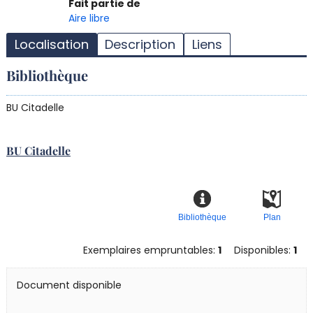
T
Fait partie de
l
Aire libre
d
Localisation
Description
Liens
d
d
Bibliothèque
r
BU Citadelle
BU Citadelle
Bibliothèque
Plan
Exemplaires empruntables:
1
Disponibles:
1
Document disponible