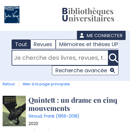
???
menu
ME CONNECTER
Tout
Revues
Mémoires et thèses UPJV
RECHERCHER DANS "TOUT"
Recherche avancée
Retour
Aller à la page principale
Détail
Quintett : un drame en cinq
mouvements
document
Giroud, Frank (1956-2018)
2020