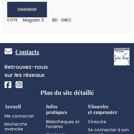
DEMANDER
Magasin 3
BD GIRO
COTE
Pied
Contacts
de
Réseaux
Retrouvez-nous
page
sociaux
sur les réseaux
Plan du site détaillé
Accueil
Infos
S'inscrire
pratiques
et emprunter
Me connecter
Bibliothèques et
S'inscrire
Recherche
horaires
avancée
Se connecter à son