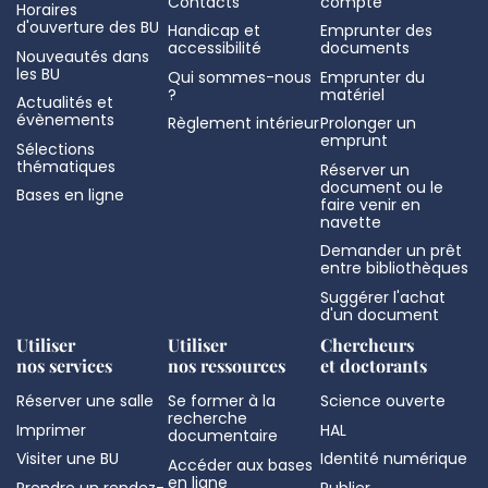
Contacts
compte
Horaires
d'ouverture des BU
Handicap et
Emprunter des
accessibilité
documents
Nouveautés dans
les BU
Qui sommes-nous
Emprunter du
?
matériel
Actualités et
évènements
Règlement intérieur
Prolonger un
emprunt
Sélections
thématiques
Réserver un
document ou le
Bases en ligne
faire venir en
navette
Demander un prêt
entre bibliothèques
Suggérer l'achat
d'un document
Utiliser
Utiliser
Chercheurs
nos services
nos ressources
et doctorants
Réserver une salle
Se former à la
Science ouverte
recherche
Imprimer
HAL
documentaire
Visiter une BU
Identité numérique
Accéder aux bases
en ligne
Prendre un rendez-
Publier