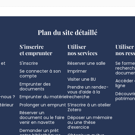
Plan du site détaillé
S'inscrire
Utiliser
Utiliser
et emprunter
nos services
nos res
 et
S'inscrire
Réserver une salle
Se former
recherch
Se connecter à son
Imprimer
documen
compte
Visiter une BU
Accéder 
Emprunter des
ligne
Prendre un rendez-
documents
vous d’aide à la
Découvrir
nous ?
Emprunter du matériel
recherche
patrimon
térieur
Prolonger un emprunt
S’inscrire à un atelier
Zotero
Réserver un
document ou le faire
Déposer un mémoire
venir en navette
ou une thèse
d’exercice
Demander un prêt