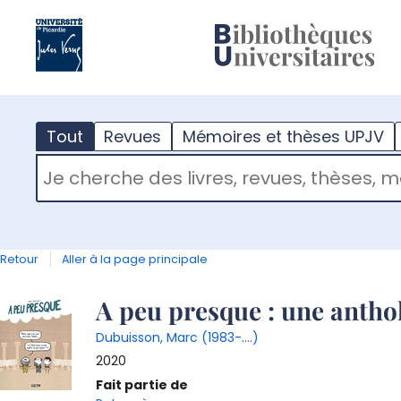
?
m
Tout
Revues
Mémoires et thèses UPJV
RECHERCHER DANS "TOUT"
Retour
Aller à la page principale
Détail
A peu presque : une antho
Dubuisson, Marc (1983-....)
document
2020
Fait partie de