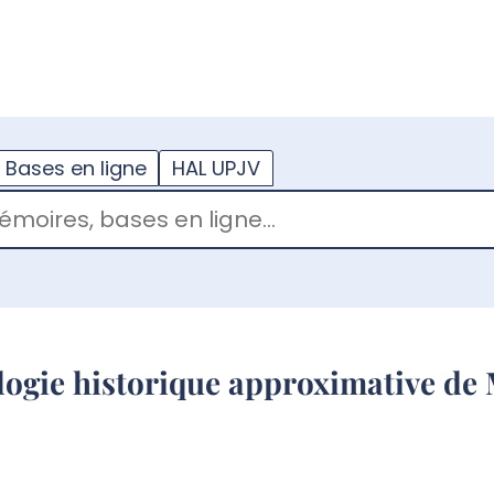
??
enu.button???
Bases en ligne
HAL UPJV
logie historique approximative d