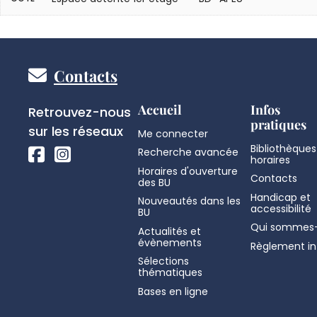
Pied
Contacts
de
Réseaux
Accueil
Infos
Retrouvez-nous
pratiques
sociaux
sur les réseaux
Me connecter
page
Bibliothèques
Recherche avancée
horaires
Horaires d'ouverture
Contacts
des BU
Handicap et
Nouveautés dans les
accessibilité
BU
Qui sommes-
Actualités et
évènements
Règlement in
Sélections
thématiques
Bases en ligne