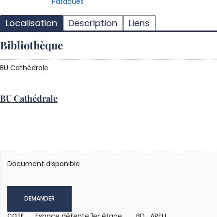
Pataquès
Localisation
Description
Liens
Bibliothèque
BU Cathédrale
BU Cathédrale
Document disponible
DEMANDER
Espace détente 1er étage
BD APEU
COTE