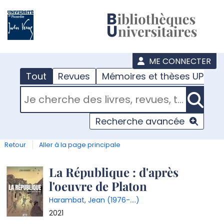
???
menu
ME CONNECTER
Tout
Revues
Mémoires et thèses UPJV
RECHERCHER DANS "TOUT"
Recherche avancée
Retour
Aller à la page principale
Détail
La République : d'après
l'oeuvre de Platon
document
Harambat, Jean (1976-....)
2021