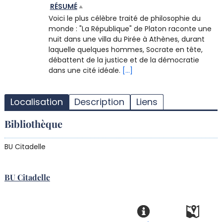
RÉSUMÉ
Voici le plus célèbre traité de philosophie du
monde : "La République" de Platon raconte une
nuit dans une villa du Pirée à Athènes, durant
laquelle quelques hommes, Socrate en tête,
débattent de la justice et de la démocratie
dans une cité idéale.
[...]
T
l
Localisation
Description
Liens
d
d
Bibliothèque
d
r
BU Citadelle
BU Citadelle