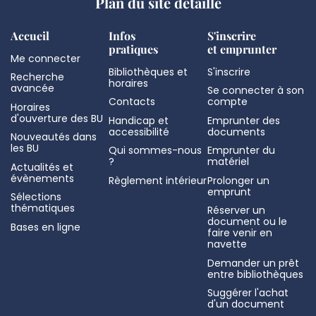
Plan du site détaillé
Accueil
Infos
S'inscrire
pratiques
et emprunter
Me connecter
Bibliothèques et
S'inscrire
Recherche
horaires
avancée
Se connecter à son
Contacts
compte
Horaires
d'ouverture des BU
Handicap et
Emprunter des
accessibilité
documents
Nouveautés dans
les BU
Qui sommes-nous
Emprunter du
?
matériel
Actualités et
évènements
Règlement intérieur
Prolonger un
emprunt
Sélections
thématiques
Réserver un
document ou le
Bases en ligne
faire venir en
navette
Demander un prêt
entre bibliothèques
Suggérer l'achat
d'un document