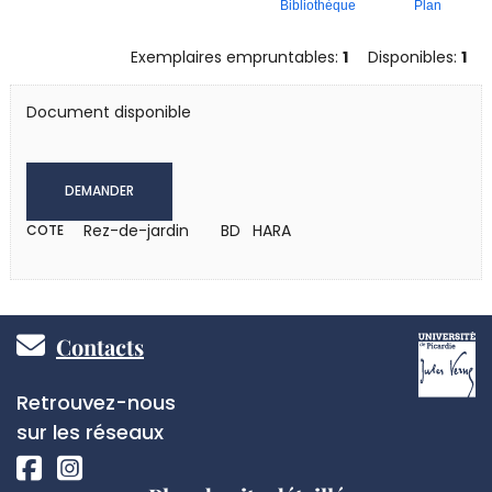
Bibliothèque
Plan
Exemplaires empruntables:
1
Disponibles:
1
Document disponible
DEMANDER
Rez-de-jardin
BD HARA
COTE
Pied
Contacts
de
Réseaux
Retrouvez-nous
page
sociaux
sur les réseaux