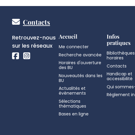
Pied
Contacts
de
Réseaux
Accueil
Infos
Retrouvez-nous
pratiques
sociaux
sur les réseaux
Me connecter
page
Bibliothèques
Recherche avancée
horaires
Horaires d'ouverture
Contacts
des BU
Handicap et
Nouveautés dans les
accessibilité
BU
Qui sommes-
Actualités et
évènements
Règlement in
Sélections
thématiques
Bases en ligne