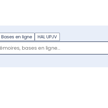
??
enu.button???
Bases en ligne
HAL UPJV