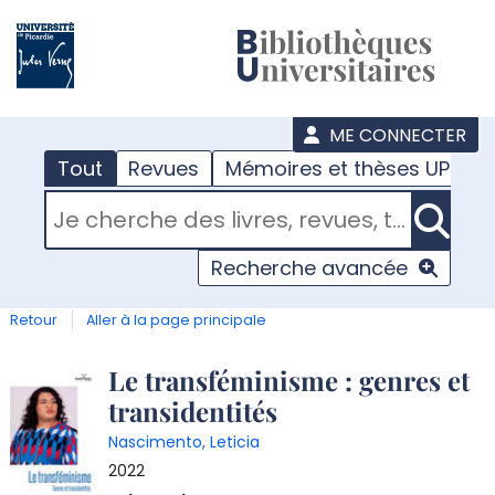
???
menu
ME CONNECTER
Tout
Revues
Mémoires et thèses UPJV
RECHERCHER DANS "TOUT"
Recherche avancée
Retour
Aller à la page principale
Détail
Le transféminisme : genres et
transidentités
document
Nascimento, Leticia
2022