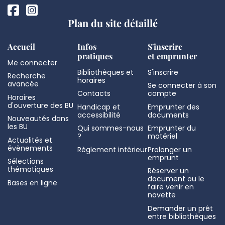
Plan du site détaillé
Accueil
Infos
S'inscrire
pratiques
et emprunter
Me connecter
Bibliothèques et
S'inscrire
Recherche
horaires
avancée
Se connecter à son
Contacts
compte
Horaires
d'ouverture des BU
Handicap et
Emprunter des
accessibilité
documents
Nouveautés dans
les BU
Qui sommes-nous
Emprunter du
?
matériel
Actualités et
évènements
Règlement intérieur
Prolonger un
emprunt
Sélections
thématiques
Réserver un
document ou le
Bases en ligne
faire venir en
navette
Demander un prêt
entre bibliothèques