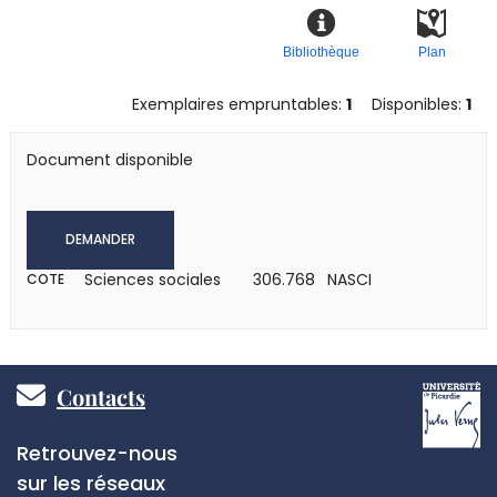
Bibliothèque
Plan
Exemplaires empruntables:
1
Disponibles:
1
Document disponible
DEMANDER
Sciences sociales
306.768 NASCI
COTE
Pied
Contacts
de
Réseaux
Retrouvez-nous
page
sociaux
sur les réseaux