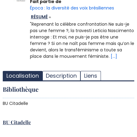
Fait partie de
Época : la diversité des voix brésiliennes
RÉSUMÉ
"Reprenant la célèbre confrontation Ne suis-je
pas une femme ?, la travesti Leticia Nascimento
interroge : Et moi, ne puis-je pas être une
femme ? Si on ne naît pas femme mais qu’on le
devient, alors le transféminisme a toute sa
place dans le mouvement féministe.
[...]
T
l
Localisation
Description
Liens
d
d
Bibliothèque
d
r
BU Citadelle
BU Citadelle