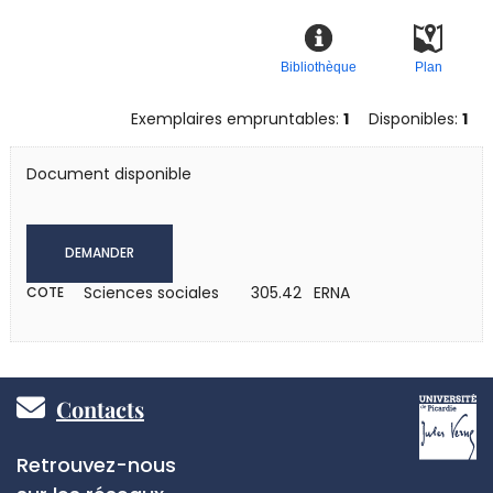
Bibliothèque
Plan
Exemplaires empruntables:
1
Disponibles:
1
Document disponible
DEMANDER
Sciences sociales
305.42 ERNA
COTE
Pied
Contacts
de
Réseaux
Retrouvez-nous
sociaux