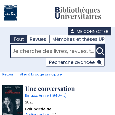
???
menu
ME CONNECTER
Tout
Revues
Mémoires et thèses UPJV
RECHERCHER DANS "TOUT"
Recherche avancée
Retour
Aller à la page principale
Détail
Une conversation
Ernaux, Annie (1940-....)
document
2023
Fait partie de
Audiographie
, 27