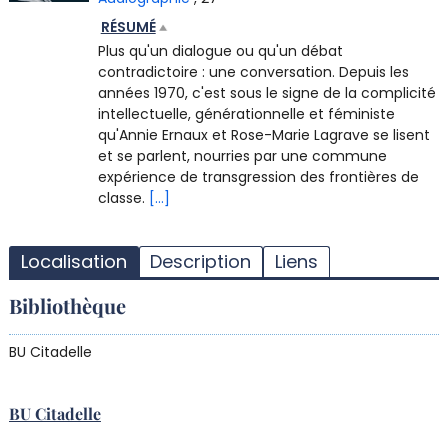
RÉSUMÉ
Plus qu'un dialogue ou qu'un débat
contradictoire : une conversation. Depuis les
années 1970, c'est sous le signe de la complicité
intellectuelle, générationnelle et féministe
qu'Annie Ernaux et Rose-Marie Lagrave se lisent
et se parlent, nourries par une commune
expérience de transgression des frontières de
classe.
[...]
T
l
Localisation
Description
Liens
d
d
Bibliothèque
d
r
BU Citadelle
BU Citadelle