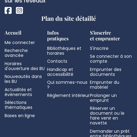
page
sur les réseaux
Plan du site détaillé
Accueil
Infos
S'inscrire
pratiques
et emprunter
Me connecter
Bibliothèques et
S'inscrire
Recherche
horaires
avancée
Se connecter à son
Contacts
compte
Horaires
d'ouverture des BU
Handicap et
Emprunter des
accessibilité
documents
Nouveautés dans
les BU
Qui sommes-nous
Emprunter du
?
matériel
Actualités et
évènements
Règlement intérieur
Prolonger un
emprunt
Sélections
thématiques
Réserver un
document ou le
Bases en ligne
faire venir en
navette
Demander un prêt
entre bibliothèques