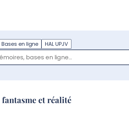
??
enu.button???
Bases en ligne
HAL UPJV
 fantasme et réalité