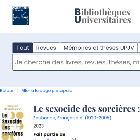
?
m
Tout
Revues
Mémoires et thèses UPJV
RECHERCHER DANS "TOUT"
Retour
Aller à la page principale
Détail
Le sexocide des sorcières :
Eaubonne, Françoise d' (1920-2005)
document
2023
Fait partie de