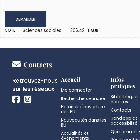
DEMANDER
Sciences sociales
305.42 EAUB
COTE
Pied
Contacts
de
Réseaux
Accueil
Infos
Retrouvez-nous
pratiques
sociaux
sur les réseaux
Me connecter
page
Bibliothèques
Recherche avancée
horaires
Horaires d'ouverture
Contacts
des BU
Handicap et
Nouveautés dans les
accessibilité
BU
Qui sommes-
Actualités et
évènements
Règlement in