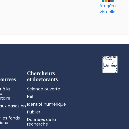
étagère
virtuelle
Chercheurs
sources
et doctorants
 à la
Science ouverte
e
HAL
taire
Identité numérique
aux bases en
Publier
 les fonds
Données de la
iaux
recherche