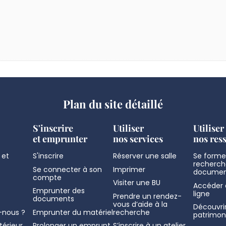
Plan du site détaillé
S'inscrire
Utiliser
Utiliser
et emprunter
nos services
nos res
 et
S'inscrire
Réserver une salle
Se former
recherch
Se connecter à son
Imprimer
documen
compte
Visiter une BU
Accéder 
Emprunter des
ligne
Prendre un rendez-
documents
vous d’aide à la
Découvrir
nous ?
Emprunter du matériel
recherche
patrimon
térieur
Prolonger un emprunt
S’inscrire à un atelier