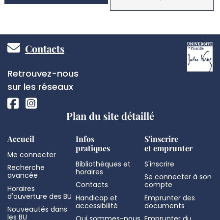
Pied
Contacts
de
Réseaux
Retrouvez-nous
page
sociaux
sur les réseaux
Plan du site détaillé
Accueil
Infos
S'inscrire
pratiques
et emprunter
Me connecter
Bibliothèques et
S'inscrire
Recherche
horaires
avancée
Se connecter à son
Contacts
compte
Horaires
d'ouverture des BU
Handicap et
Emprunter des
accessibilité
documents
Nouveautés dans
les BU
Qui sommes-nous
Emprunter du