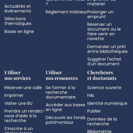
?
matériel
Actualités et
évènements
Règlement intérieur
Prolonger un
emprunt
Sélections
thématiques
Réserver un
document ou le
Bases en ligne
faire venir en
navette
Demander un prêt
entre bibliothèques
Suggérer l'achat
d'un document
Utiliser
Utiliser
Chercheurs
nos services
nos ressources
et doctorants
Réserver une salle
Se former à la
Science ouverte
recherche
Imprimer
HAL
documentaire
Visiter une BU
Identité numérique
Accéder aux bases
en ligne
Prendre un rendez-
Publier
vous d’aide à la
Découvrir les fonds
Données de la
recherche
patrimoniaux
recherche
S’inscrire à un
Bibliométrie