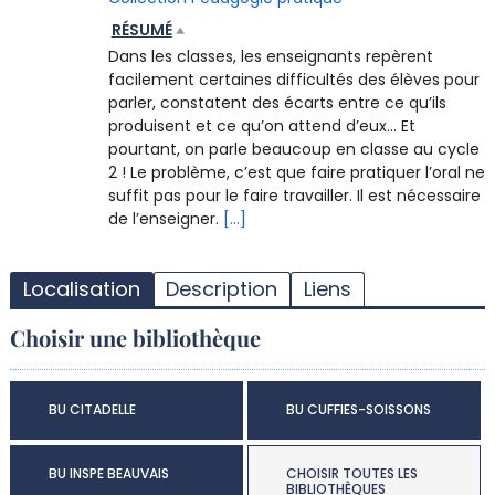
RÉSUMÉ
Dans les classes, les enseignants repèrent
facilement certaines difficultés des élèves pour
parler, constatent des écarts entre ce qu’ils
produisent et ce qu’on attend d’eux… Et
pourtant, on parle beaucoup en classe au cycle
2 ! Le problème, c’est que faire pratiquer l’oral ne
suffit pas pour le faire travailler. Il est nécessaire
de l’enseigner.
[...]
T
l
Localisation
Description
Liens
d
d
Choisir une bibliothèque
d
r
BU CITADELLE
BU CUFFIES-SOISSONS
BU INSPE BEAUVAIS
CHOISIR TOUTES LES
BIBLIOTHÈQUES