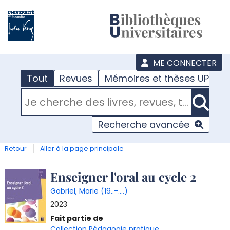
???
menu
ME CONNECTER
Tout
Revues
Mémoires et thèses UPJV
RECHERCHER DANS "TOUT"
Recherche avancée
Retour
Aller à la page principale
Détail
Enseigner l'oral au cycle 2
Gabriel, Marie (19..-....)
document
2023
Fait partie de
Collection Pédagogie pratique