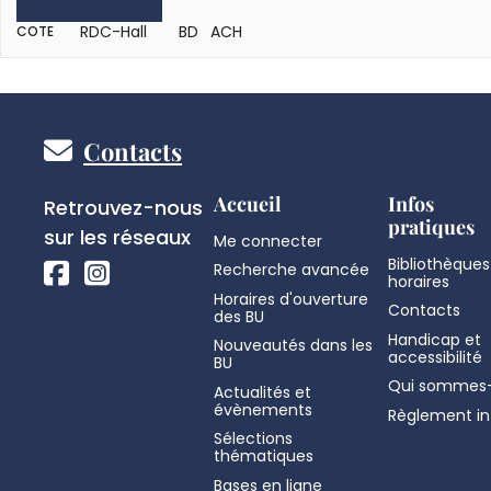
RDC-Hall
BD ACH
COTE
Pied
Contacts
de
Réseaux
Accueil
Infos
Retrouvez-nous
pratiques
sociaux
sur les réseaux
Me connecter
page
Bibliothèques
Recherche avancée
horaires
Horaires d'ouverture
Contacts
des BU
Handicap et
Nouveautés dans les
accessibilité
BU
Qui sommes-
Actualités et
évènements
Règlement in
Sélections
thématiques
Bases en ligne