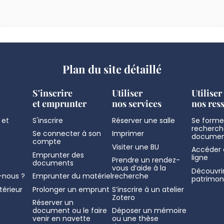
Plan du site détaillé
S'inscrire
Utiliser
Utiliser
et emprunter
nos services
nos res
 et
S'inscrire
Réserver une salle
Se former
recherch
Se connecter à son
Imprimer
documen
compte
Visiter une BU
Accéder 
Emprunter des
ligne
Prendre un rendez-
documents
vous d’aide à la
Découvrir
nous ?
Emprunter du matériel
recherche
patrimon
térieur
Prolonger un emprunt
S’inscrire à un atelier
Zotero
Réserver un
document ou le faire
Déposer un mémoire
venir en navette
ou une thèse