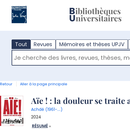
?
m
Tout
Revues
Mémoires et thèses UPJV
RECHERCHER DANS "TOUT"
Retour
Aller à la page principale
Détail
Aïe ! : la douleur se trait
Achdé (1961-....)
document
2024
RÉSUMÉ