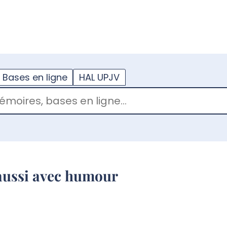
??
enu.button???
Bases en ligne
HAL UPJV
e aussi avec humour