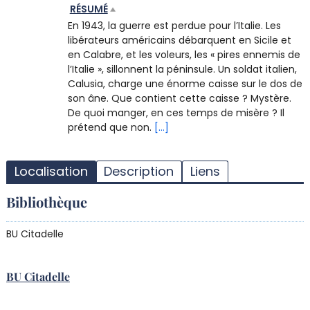
RÉSUMÉ
En 1943, la guerre est perdue pour l’Italie. Les
libérateurs américains débarquent en Sicile et
en Calabre, et les voleurs, les « pires ennemis de
l’Italie », sillonnent la péninsule. Un soldat italien,
Calusia, charge une énorme caisse sur le dos de
son âne. Que contient cette caisse ? Mystère.
De quoi manger, en ces temps de misère ? Il
prétend que non.
[...]
T
l
Localisation
Description
Liens
d
d
Bibliothèque
d
r
BU Citadelle
BU Citadelle