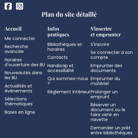
Plan du site détaillé
Accueil
Infos
S'inscrire
pratiques
et emprunter
Me connecter
Bibliothèques et
S'inscrire
Recherche
horaires
avancée
Se connecter à son
Contacts
compte
Horaires
d'ouverture des BU
Handicap et
Emprunter des
accessibilité
documents
Nouveautés dans
les BU
Qui sommes-nous
Emprunter du
?
matériel
Actualités et
évènements
Règlement intérieur
Prolonger un
emprunt
Sélections
thématiques
Réserver un
document ou le
Bases en ligne
faire venir en
navette
Demander un prêt
entre bibliothèques