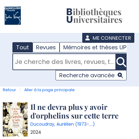
???
menu
ME CONNECTER
Tout
Revues
Mémoires et thèses UPJV
RECHERCHER DANS "TOUT"
Recherche avancée
Retour
Aller à la page principale
Détail
Il ne devra plus y avoir
d'orphelins sur cette terre
document
Ducoudray, Aurélien (1973-....)
2024