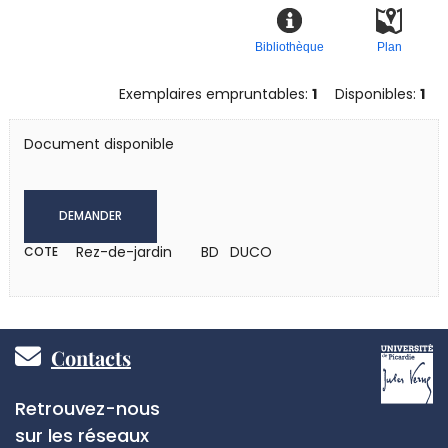
Bibliothèque
Plan
Exemplaires empruntables:
1
Disponibles:
1
Document disponible
DEMANDER
Rez-de-jardin
BD DUCO
COTE
Pied
Contacts
de
Réseaux
Retrouvez-nous
page
sociaux
sur les réseaux