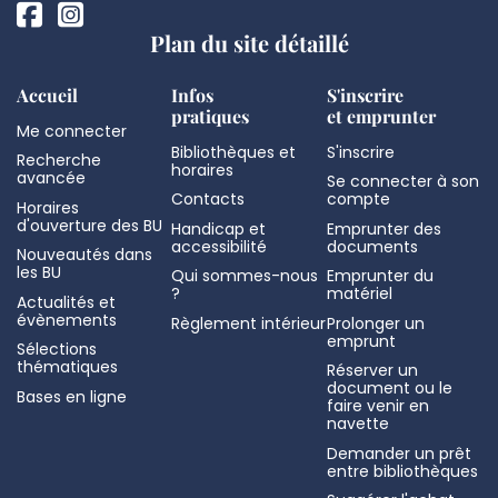
Plan du site détaillé
Accueil
Infos
S'inscrire
pratiques
et emprunter
Me connecter
Bibliothèques et
S'inscrire
Recherche
horaires
avancée
Se connecter à son
Contacts
compte
Horaires
d'ouverture des BU
Handicap et
Emprunter des
accessibilité
documents
Nouveautés dans
les BU
Qui sommes-nous
Emprunter du
?
matériel
Actualités et
évènements
Règlement intérieur
Prolonger un
emprunt
Sélections
thématiques
Réserver un
document ou le
Bases en ligne
faire venir en
navette
Demander un prêt
entre bibliothèques