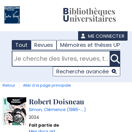
???
menu
ME CONNECTER
Tout
Revues
Mémoires et thèses UPJV
RECHERCHER DANS "TOUT"
Recherche avancée
Retour
Aller à la page principale
Détail
Robert Doisneau
Simon, Clémence (1986-....)
document
2024
Fait partie de
Mes docs art