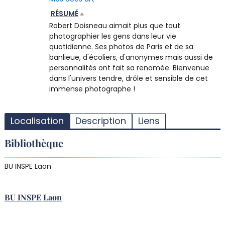
RÉSUMÉ
Robert Doisneau aimait plus que tout
photographier les gens dans leur vie
quotidienne. Ses photos de Paris et de sa
banlieue, d'écoliers, d'anonymes mais aussi de
personnalités ont fait sa renomée. Bienvenue
dans l'univers tendre, drôle et sensible de cet
immense photographe !
T
l
Localisation
Description
Liens
d
d
Bibliothèque
d
r
BU INSPE Laon
BU INSPE Laon