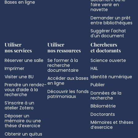
Bases en ligne
faire venir en
navette
Demander un prêt
entre bibliothèques
Suggérer l'achat
d'un document
Utiliser
Utiliser
Chercheurs
nos services
nos ressources
et doctorants
Réserver une salle
Se former à la
Science ouverte
recherche
Imprimer
HAL
documentaire
Visiter une BU
Identité numérique
Accéder aux bases
en ligne
Prendre un rendez-
Publier
vous d’aide à la
Découvrir les fonds
Données de la
recherche
patrimoniaux
recherche
S’inscrire à un
Bibliométrie
atelier Zotero
Doctorants
Déposer un
mémoire ou une
Mémoires et thèses
thèse d’exercice
d’exercice
Obtenir un quitus