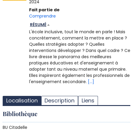
2024
Fait partie de
Comprendre
RÉSUMÉ
L'école inclusive, tout le monde en parle ! Mais
concrètement, comment la mettre en place ?
Quelles stratégies adopter ? Quelles
interventions développer ? Dans quel cadre ? Ce
livre dresse le panorama des meilleures
pratiques éducatives et d'enseignement à
adopter tant au niveau maternel que primaire.
Elles inspireront également les professionnels de
l'enseignement secondaire.
[...]
T
l
Localisation
Description
Liens
d
d
Bibliothèque
d
r
BU Citadelle