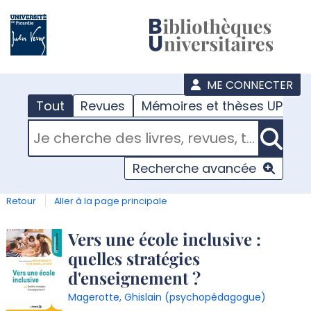
???
menu
ME CONNECTER
Tout
Revues
Mémoires et thèses UPJV
RECHERCHER DANS "TOUT"
Recherche avancée
Retour
Aller à la page principale
Détail
Vers une école inclusive :
quelles stratégies
document
d'enseignement ?
Magerotte, Ghislain (psychopédagogue)