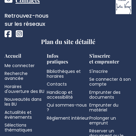
Pied
Contacts
de
Réseaux
Retrouvez-nous
page
sociaux
sur les réseaux
Plan du site détaillé
Accueil
Infos
S'inscrire
pratiques
et emprunter
Me connecter
Bibliothèques et
S'inscrire
Recherche
horaires
avancée
Se connecter à son
Contacts
compte
Horaires
d'ouverture des BU
Handicap et
Emprunter des
accessibilité
documents
Nouveautés dans
les BU
Qui sommes-nous
Emprunter du
?
matériel
Actualités et
évènements
Règlement intérieur
Prolonger un
emprunt
Sélections
thématiques
Réserver un
document ou le