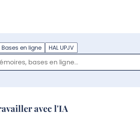
??
enu.button???
Bases en ligne
HAL UPJV
ravailler avec l'IA