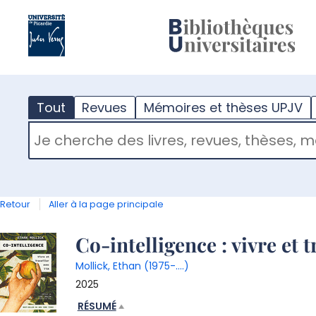
?
m
Tout
Revues
Mémoires et thèses UPJV
RECHERCHER DANS "TOUT"
Retour
Aller à la page principale
Détail
Co-intelligence : vivre et t
Mollick, Ethan (1975-....)
document
2025
RÉSUMÉ