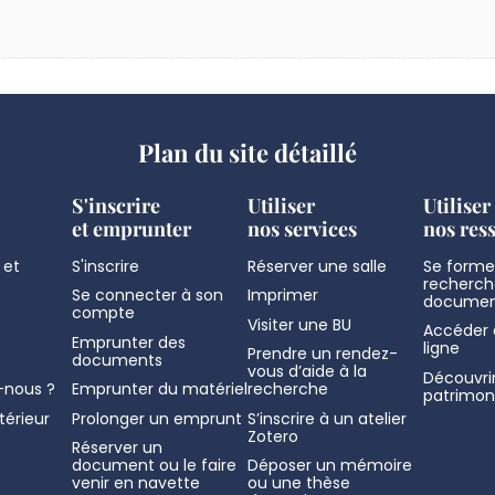
Plan du site détaillé
S'inscrire
Utiliser
Utiliser
et emprunter
nos services
nos res
 et
S'inscrire
Réserver une salle
Se former
recherch
Se connecter à son
Imprimer
documen
compte
Visiter une BU
Accéder 
Emprunter des
ligne
Prendre un rendez-
documents
vous d’aide à la
Découvrir
nous ?
Emprunter du matériel
recherche
patrimon
térieur
Prolonger un emprunt
S’inscrire à un atelier
Zotero
Réserver un
document ou le faire
Déposer un mémoire
venir en navette
ou une thèse