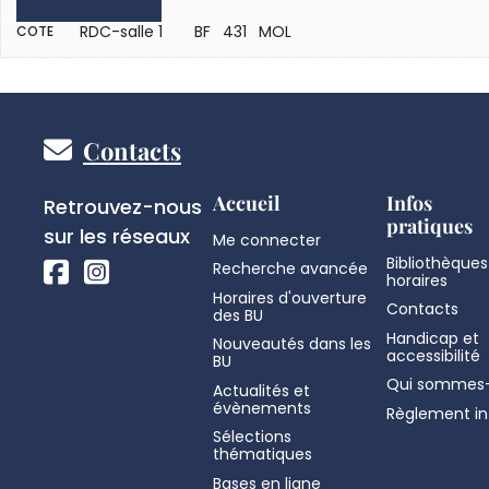
RDC-salle 1
BF 431 MOL
COTE
Pied
Contacts
de
Réseaux
Accueil
Infos
Retrouvez-nous
pratiques
sociaux
sur les réseaux
Me connecter
page
Bibliothèques
Recherche avancée
horaires
Horaires d'ouverture
Contacts
des BU
Handicap et
Nouveautés dans les
accessibilité
BU
Qui sommes-
Actualités et
évènements
Règlement in
Sélections
thématiques
Bases en ligne