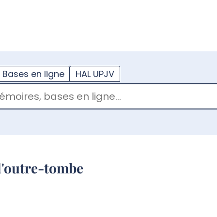
??
enu.button???
Bases en ligne
HAL UPJV
 d'outre-tombe