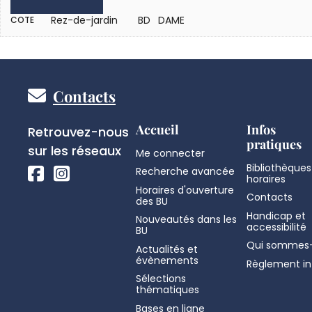
Rez-de-jardin
BD DAME
COTE
Pied
Contacts
de
Réseaux
Accueil
Infos
Retrouvez-nous
pratiques
sociaux
sur les réseaux
Me connecter
page
Bibliothèques
Recherche avancée
horaires
Horaires d'ouverture
Contacts
des BU
Handicap et
Nouveautés dans les
accessibilité
BU
Qui sommes-
Actualités et
évènements
Règlement in
Sélections
thématiques
Bases en ligne