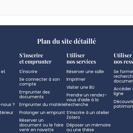
Plan du site détaillé
S'inscrire
Utiliser
Utiliser
et emprunter
nos services
nos res
 et
S'inscrire
Réserver une salle
Se former
recherch
Se connecter à son
Imprimer
documen
compte
Visiter une BU
Accéder 
Emprunter des
ligne
Prendre un rendez-
documents
vous d’aide à la
Découvrir
nous ?
Emprunter du matériel
recherche
patrimon
térieur
Prolonger un emprunt
S’inscrire à un atelier
Zotero
Réserver un
document ou le faire
Déposer un mémoire
venir en navette
ou une thèse