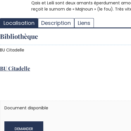
Qaïs et Leïli sont deux amants éperdument amour
reçoit le surnom de « Majnoun » (le fou). Très vit
Localisation
Description
Liens
Bibliothèque
BU Citadelle
BU Citadelle
Document disponible
DEMANDER