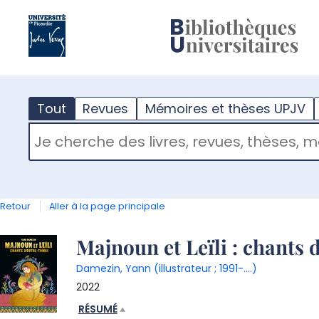
?
m
Tout
Revues
Mémoires et thèses UPJV
RECHERCHER DANS "TOUT"
Retour
Aller à la page principale
Détail
Majnoun et Leïli : chants
Damezin, Yann (illustrateur ; 1991-....)
document
2022
RÉSUMÉ